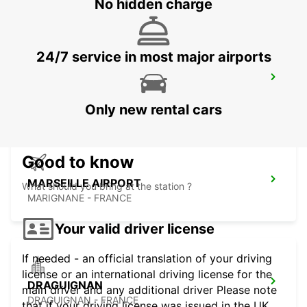
No hidden charge
24/7 service in most major airports
AUBAGNE
AUBAGNE - FRANCE
Only new rental cars
Good to know
MARSEILLE AIRPORT
What should you bring at the station ?
MARIGNANE - FRANCE
Your valid driver license
If needed - an official translation of your driving
license or an international driving license for the
DRAGUIGNAN
main driver and any additional driver Please note
DRAGUIGNAN - FRANCE
that if your driving license was issued in the UK,