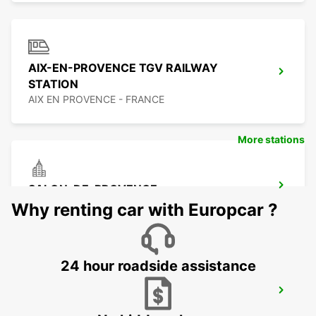
AIX-EN-PROVENCE TGV RAILWAY
STATION
AIX EN PROVENCE - FRANCE
More stations
SALON-DE-PROVENCE
SALON DE PROVENCE - FRANCE
Why renting car with Europcar ?
24 hour roadside assistance
CAVAILLON
CAVAILLON - FRANCE