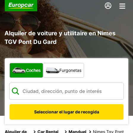
Alquiler de voiture y utilitaire en Nimes
TGV Pont Du Gard
¿Qué tipo de vehículo?
Coches
Furgonetas
Seleccionar el lugar de recogida
Alquiler de
Car Rental
Manduel
Nimes Tgv Pont