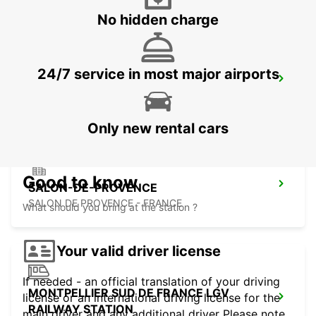
No hidden charge
24/7 service in most major airports
MONTPELLIER AIRPORT
MAUGUIO - FRANCE
Only new rental cars
Good to know
SALON-DE-PROVENCE
SALON DE PROVENCE - FRANCE
What should you bring at the station ?
Your valid driver license
If needed - an official translation of your driving
MONTPELLIER SUD DE FRANCE LGV
license or an international driving license for the
RAILWAY STATION
main driver and any additional driver Please note