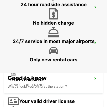
24 hour roadside assistance
LYON AIRPORT
LYON - FRANCE
No hidden charge
24/7 service in most major airports
ANNECY
ANNECY - FRANCE
Only new rental cars
Good to know
LYON VENISSIEUX
VENISSIEUX - FRANCE
What should you bring at the station ?
Your valid driver license