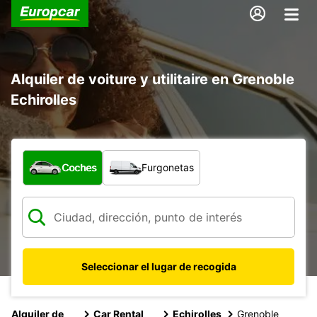
Alquiler de voiture y utilitaire en Grenoble
Echirolles
¿Qué tipo de vehículo?
Coches
Furgonetas
Seleccionar el lugar de recogida
Alquiler de
Car Rental
Echirolles
Grenoble