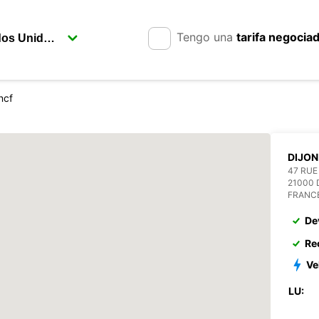
Tengo una
tarifa negocia
ncf
DIJON
47 RUE
21000 
FRANC
De
Re
Ve
LU: