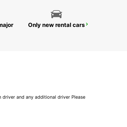
major
Only new rental cars
BESANCON NORTH
BESANCON - FRANCE
in driver and any additional driver Please