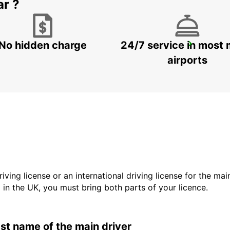
ar ?
No hidden charge
24/7 service in most 
BESANCON FRANCHE-COMTE TGV RAILWAY STATION
AUXON - FRANCE
airports
driving license or an international driving license for the ma
d in the UK, you must bring both parts of your licence.
last name of the main driver