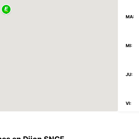
MA:
MI:
JU:
VI:
SA: