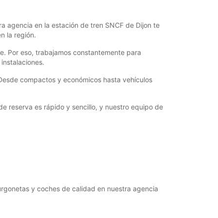
07:00 - 08:59*
17:01 - 20:30*
ra agencia en la estación de tren SNCF de Dijon te
Cerrada
n la región.
07:00 - 20:30*
aje. Por eso, trabajamos constantemente para
argos extras
 instalaciones.
horarios de apertura pueden variar debido a los
stivos.
. Desde compactos y económicos hasta vehículos
+33 (0) 358287804
 reserva es rápido y sencillo, y nuestro equipo de
Cómo llegar
 furgonetas y coches de calidad en nuestra agencia