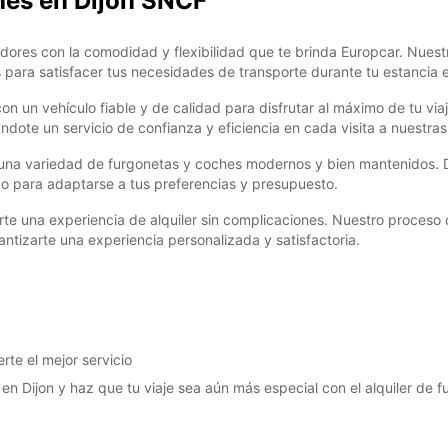
ches en Dijon SNCF
dores con la comodidad y flexibilidad que te brinda Europcar. Nuest
DO:
para satisfacer tus necesidades de transporte durante tu estancia e
n un vehículo fiable y de calidad para disfrutar al máximo de tu vi
*Con c
ándote un servicio de confianza y eficiencia en cada visita a nuestras
Estos 
días fe
re una variedad de furgonetas y coches modernos y bien mantenidos
do para adaptarse a tus preferencias y presupuesto.
una experiencia de alquiler sin complicaciones. Nuestro proceso de
ntizarte una experiencia personalizada y satisfactoria.
te el mejor servicio
en Dijon y haz que tu viaje sea aún más especial con el alquiler de