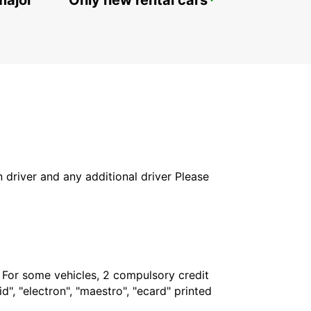
major
Only new rental cars
PARIS MONTPARNASSE RAILWAY STATION
PARIS - FRANCE
in driver and any additional driver Please
. For some vehicles, 2 compulsory credit
", "electron", "maestro", "ecard" printed