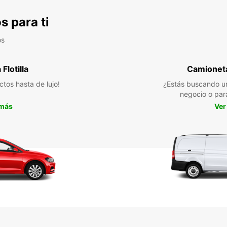
s para ti
os
Flotilla
Camioneta
ctos hasta de lujo!
¿Estás buscando un
negocio o par
 más
Ver