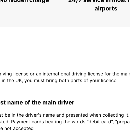
No hidden charge
24/7 service in most 
PARIS GARE DE LYON RAILWAY STATION
PARIS - FRANCE
airports
driving license or an international driving license for the ma
d in the UK, you must bring both parts of your licence.
last name of the main driver
t be in the driver's name and presented when collecting it
sted. Payment cards bearing the words "debit card", "prepaid
are not accepted