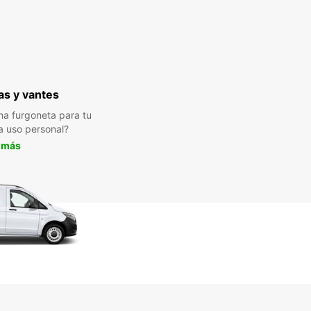
s y vantes
a furgoneta para tu
a uso personal?
 más