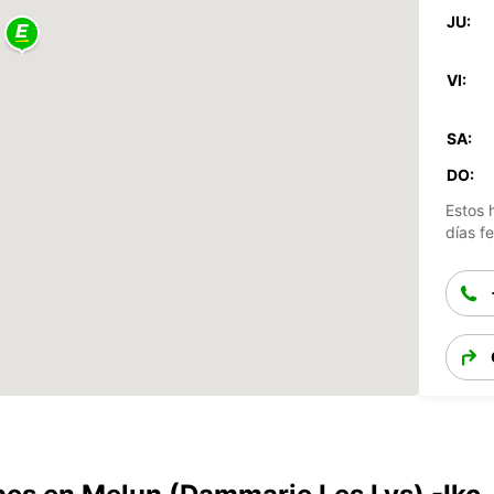
JU:
VI:
SA:
DO:
Estos 
días fe