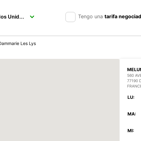
Tengo una
tarifa negocia
Dammarie Les Lys
MELU
560 AV
77190 
FRANC
LU:
MA:
MI: