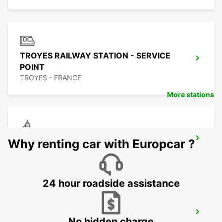
TROYES RAILWAY STATION - SERVICE
POINT
TROYES - FRANCE
More stations
DIJON CAP NORD
Why renting car with Europcar ?
DIJON - FRANCE
24 hour roadside assistance
TROYES LA CHAPELLE-SAINT-LUC
No hidden charge