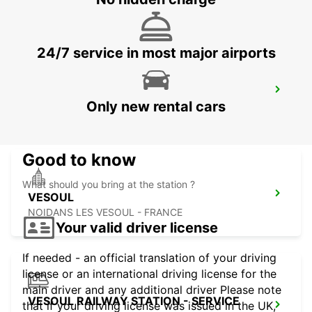
LA CHAPELLE SAINT LUC - FRANCE
24/7 service in most major airports
DIJON RAILWAY STATION
Only new rental cars
DIJON - FRANCE
Good to know
What should you bring at the station ?
VESOUL
NOIDANS LES VESOUL - FRANCE
Your valid driver license
If needed - an official translation of your driving
license or an international driving license for the
main driver and any additional driver Please note
VESOUL RAILWAY STATION - SERVICE
that if your driving license was issued in the UK,