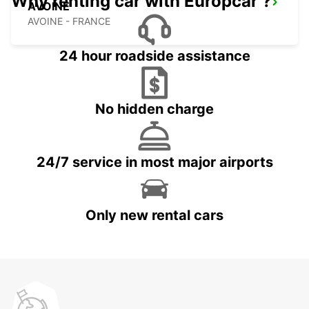
Why renting car with Europcar ?
AVOINE
AVOINE - FRANCE
24 hour roadside assistance
No hidden charge
24/7 service in most major airports
Only new rental cars