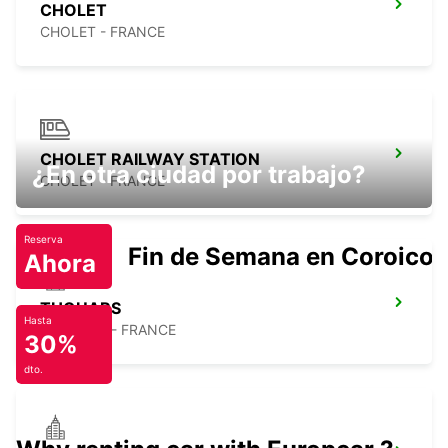
CHOLET
CHOLET - FRANCE
CHOLET RAILWAY STATION
¿En otra ciudad por trabajo?
CHOLET - FRANCE
Reserva
Fin de Semana en Coroico.
Ahora
THOUARS
Hasta
THOUARS - FRANCE
30%
dto.