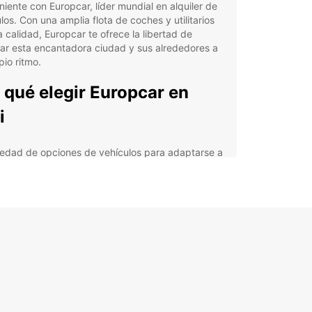
iente con Europcar, líder mundial en alquiler de
los. Con una amplia flota de coches y utilitarios
a calidad, Europcar te ofrece la libertad de
ar esta encantadora ciudad y sus alrededores a
pio ritmo.
 qué elegir Europcar en
i
iedad de opciones de vehículos para adaptarse a
 necesidades.
ervas fáciles en línea o en cualquiera de nuestras
ncias locales.
vicio al cliente excepcional para garantizar una
eriencia sin preocupaciones.
cuentos y ofertas especiales para que ahorres en
lquiler de coche en Pori.
lora Pori y sus alrededores