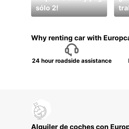
sólo 2!
tr
¡No t
Muévete por Bolivia
un ve
Why renting car with Europc
24 hour roadside assistance
Alquiler de coches con Euro