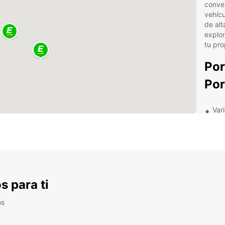
conven
vehícu
de alt
explor
tu pro
Por
Por
Var
tus
Res
age
Ser
exp
s para ti
Des
tu a
os
Exp