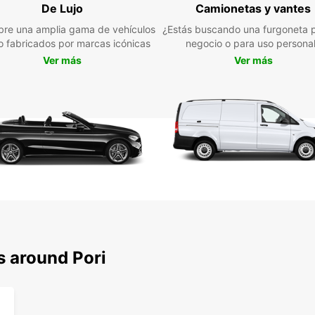
con
De Lujo
Camionetas y vantes
re una amplia gama de vehículos
¿Estás buscando una furgoneta p
Pori e
jo fabricados por marcas icónicas
negocio o para uso persona
conoci
Ver más
Ver más
única 
de Eur
como l
Estatu
de la 
cercan
Res
Eur
No pie
alred
s around Pori
Reser
de la 
todo l
con E