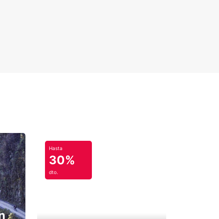
Hasta
30%
dto.
n