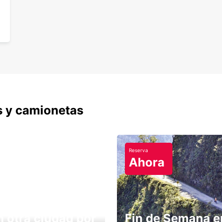
s y camionetas
Reserva
Ahora
n otra ciudad por
Fin de Semana e