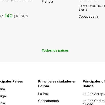
Francia
Santa Cruz De L
Sierra
de
140
países
Copacabana
Todos los países
ncipales Países
Principales ciudades en
Principales of
Bolivia
Bolivia
aña
La Paz
La Paz Aeropue
tugal
Cochabamba
La Paz Centro
ncia
ciudad