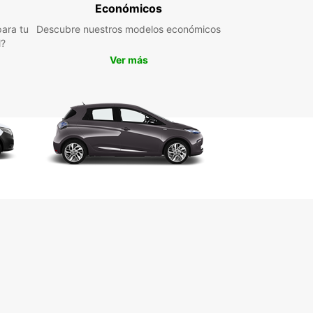
 Europcar
Económicos
ara tu
Descubre nuestros modelos económicos
s una ciudad costera pintoresca en Finlandia,
l?
da por sus festivales de música, su arquitectura
Ver más
y su impresionante paisaje natural. Con tu coche
opcar, puedes visitar lugares emblemáticos
a Iglesia de Pori, el Museo Pori, y la Plaza de la
a Juselius. También puedes aventurarte más allá
ciudad y explorar las playas y parques nacionales
os, como Yyteri Beach y Reposaari Island.
erva tu coche con
opcar en Pori ahora
rdas la oportunidad de explorar Pori y sus
edores de la manera más conveniente y cómoda.
va tu coche con Europcar hoy mismo y disfruta
libertad de viajar a tu propio ritmo. ¡Descubre
o que esta encantadora ciudad tiene para ofrecer
uropcar!