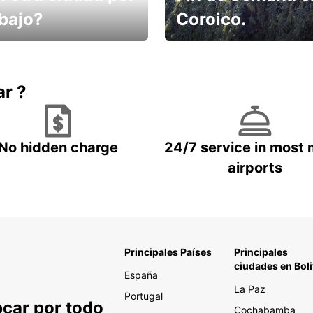
abajo?
Coroico.
omes un taxi! Alquila
Elige tu 4x4 para tu viaje.
hículo !
ar ?
No hidden charge
24/7 service in most 
airports
Principales Países
Principales
ciudades en Boli
España
La Paz
Portugal
pcar por todo
Cochabamba