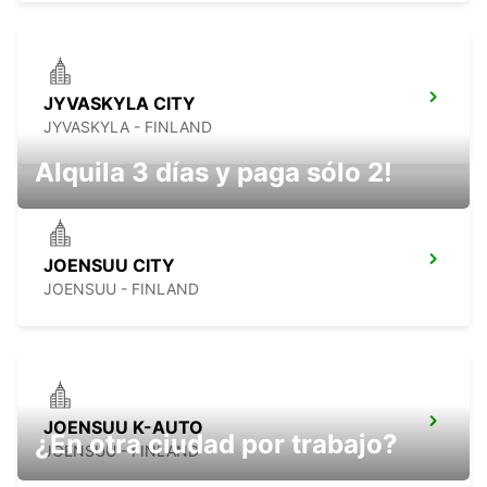
JYVASKYLA CITY
JYVASKYLA - FINLAND
Alquila 3 días y paga sólo 2!
JOENSUU CITY
JOENSUU - FINLAND
JOENSUU K-AUTO
¿En otra ciudad por trabajo?
JOENSUU - FINLAND