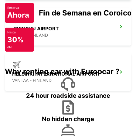
Reserva
Fin de Semana en Coroico.
Ahora
JOENSUU AIRPORT
Hasta
LIPERI - FINLAND
30%
dto.
Why renting car with Europcar ?
HELSINKI INTERNATIONAL AIRPORT
VANTAA - FINLAND
24 hour roadside assistance
No hidden charge