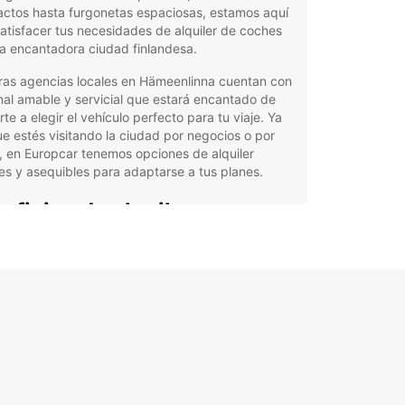
ctos hasta furgonetas espaciosas, estamos aquí
atisfacer tus necesidades de alquiler de coches
a encantadora ciudad finlandesa.
ras agencias locales en Hämeenlinna cuentan con
al amable y servicial que estará encantado de
te a elegir el vehículo perfecto para tu viaje. Ya
e estés visitando la ciudad por negocios o por
, en Europcar tenemos opciones de alquiler
les y asequibles para adaptarse a tus planes.
eficios de alquilar con
opcar en Hämeenlinna:
iedad de vehículos de alta calidad para elegir.
rtas especiales y descuentos exclusivos para
stros clientes.
vicio de atención al cliente excelente y
sonalizado.
veniencia de recogida y devolución en nuestras