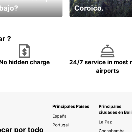
abajo?
Coroico.
omes un taxi! Alquila
Elige tu 4x4 para tu viaje.
hículo !
ar ?
No hidden charge
24/7 service in most 
airports
Principales Países
Principales
ciudades en Boli
España
La Paz
Portugal
pcar por todo
Cochabamba