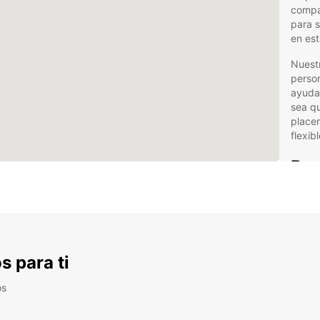
compa
para s
en est
Nuest
person
ayudar
sea qu
placer
flexib
Ben
Eur
Var
Ofe
s para ti
nue
Ser
os
per
Con