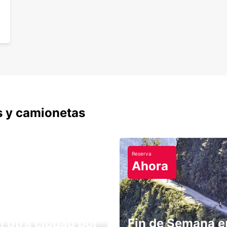
s y camionetas
Reserva
Ahora
n otra ciudad por
Fin de Semana e