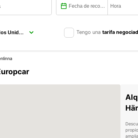
Tengo una
tarifa negocia
nlinna
Europcar
Alq
Hä
Descub
propi
ampli