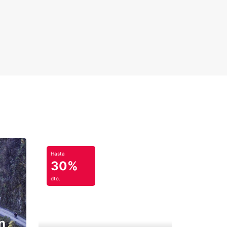
Hasta
30%
dto.
n