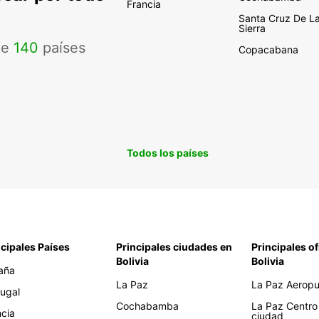
Francia
Santa Cruz De L
Sierra
de
140
países
Copacabana
Todos los países
ncipales Países
Principales ciudades en
Principales of
Bolivia
Bolivia
aña
La Paz
La Paz Aeropue
tugal
Cochabamba
La Paz Centro
ncia
ciudad