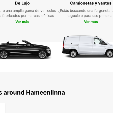
De Lujo
Camionetas y vantes
age
re una amplia gama de vehículos
¿Estás buscando una furgoneta p
Tra
jo fabricados por marcas icónicas
negocio o para uso persona
Con E
Ver más
Ver más
alrede
pierda
de est
que so
¡Reser
Europ
Finlan
ns around Hameenlinna