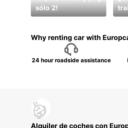
sólo 2!
tr
¡No t
Muévete por Bolivia
un ve
Why renting car with Europc
24 hour roadside assistance
Alquiler de coches con Euro