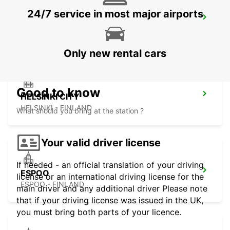
24/7 service in most major airports
HELSINKI HERTTONIEMI
HELSINKI - FINLAND
Only new rental cars
Good to know
HELSINKI CITY
HELSINKI - FINLAND
What should you bring at the station ?
Your valid driver license
If needed - an official translation of your driving
ESPOO
license or an international driving license for the
ESPOO - FINLAND
main driver and any additional driver Please note
that if your driving license was issued in the UK,
you must bring both parts of your licence.