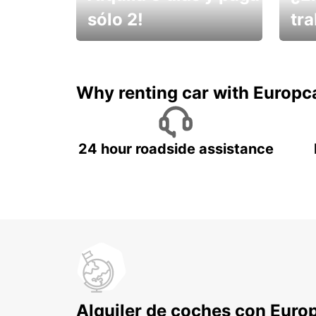
sólo 2!
tr
¡No t
Muévete por Bolivia
un ve
Why renting car with Europc
24 hour roadside assistance
Alquiler de coches con Euro