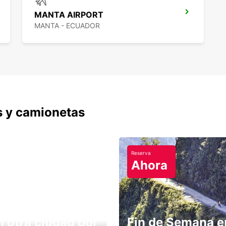
MANTA AIRPORT
MANTA - ECUADOR
s y camionetas
Reserva
Ahora
n otra ciudad por
Fin de Semana e