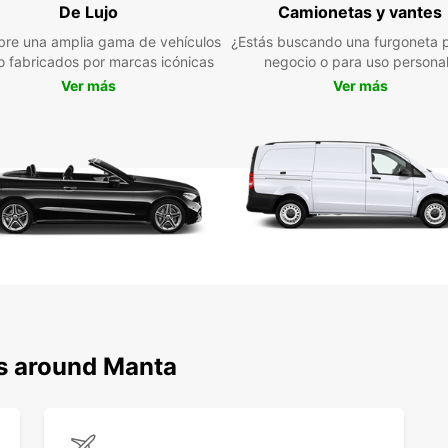
De Lujo
Camionetas y vantes
Descub
paradi
re una amplia gama de vehículos
¿Estás buscando una furgoneta p
Europc
jo fabricados por marcas icónicas
negocio o para uso persona
prepár
Ver más
Ver más
destin
ns around Manta