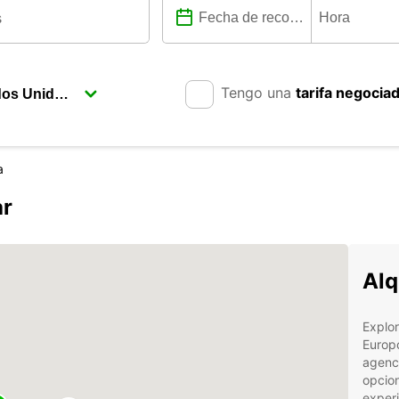
Tengo una
tarifa negocia
a
ar
Alq
Explor
Europc
agenci
opcion
exper