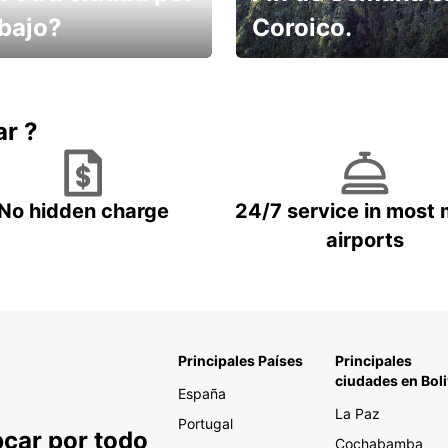
abajo?
Coroico.
omes un taxi! Alquila
Elige tu 4x4 para tu viaje.
hículo !
ar ?
No hidden charge
24/7 service in most 
airports
Principales Países
Principales
ciudades en Boli
España
La Paz
Portugal
pcar por todo
Cochabamba