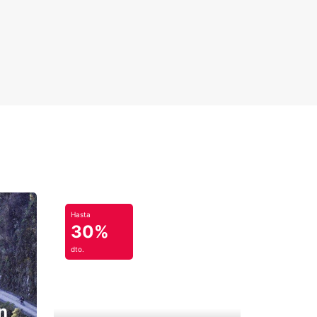
Hasta
30%
dto.
n