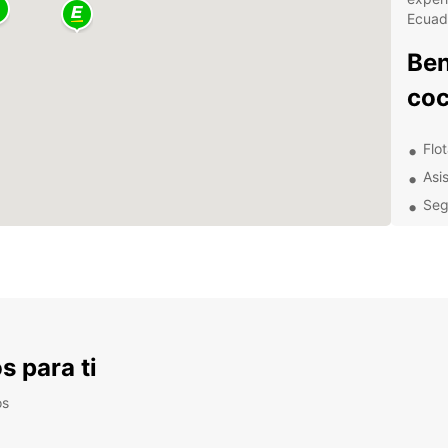
Ecuad
Ben
coc
Flo
Asi
Seg
Flex
Ofe
hab
No imp
Europc
neces
s para ti
compa
hasta 
os
con lo
ti.