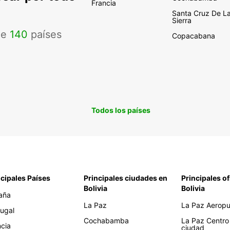
Francia
Santa Cruz De L
Sierra
de
140
países
Copacabana
Todos los países
ncipales Países
Principales ciudades en
Principales of
Bolivia
Bolivia
aña
La Paz
La Paz Aeropue
tugal
Cochabamba
La Paz Centro
ncia
ciudad