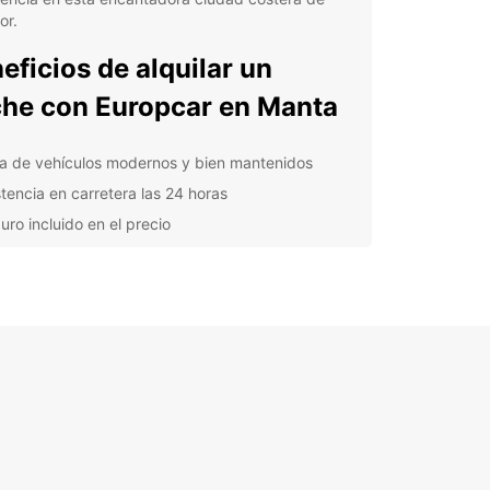
or.
eficios de alquilar un
he con Europcar en Manta
ta de vehículos modernos y bien mantenidos
stencia en carretera las 24 horas
uro incluido en el precio
ibilidad en la duración del alquiler
rtas especiales y descuentos para clientes
ituales
orta si viajas por negocios o por placer,
ar tiene la solución perfecta para tus
idades de movilidad en Manta. Desde coches
ctos ideales para desplazamientos urbanos
vehículos familiares espaciosos para excursiones
s seres queridos, tenemos el coche perfecto para