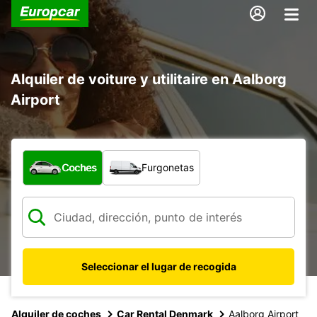
Alquiler de voiture y utilitaire en Aalborg
Airport
¿Qué tipo de vehículo?
Coches
Furgonetas
Seleccionar el lugar de recogida
Alquiler de coches
Car Rental Denmark
Aalborg Airport