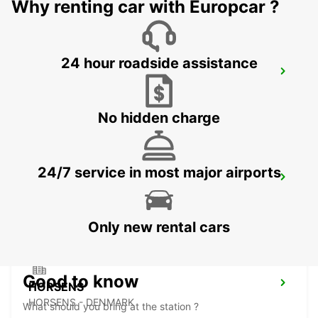
Why renting car with Europcar ?
24 hour roadside assistance
AARHUS VIBY
VIBY J - DENMARK
No hidden charge
24/7 service in most major airports
HERNING
HERNING - DENMARK
Only new rental cars
Good to know
HORSENS
HORSENS - DENMARK
What should you bring at the station ?