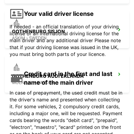
Your valid driver license
If needed - an official translation of your driving
GOTHENBURG SISJON
license or an international driving license for the
ASKIM - SWEDEN
main driver and any additional driver Please note
that if your driving license was issued in the UK,
you must bring both parts of your licence.
Credit card in the first and last
GOTHENBURG AUDI EKLANDA
name of the main driver
MOLNDAL - SWEDEN
In case of prepayment, the used credit must be in
the driver's name and presented when collecting
it. For some vehicles, 2 compulsory credit cards,
including a major one, will be requested. Payment
cards bearing the words "debit card", "prepaid",
"electron", "maestro", "ecard" printed on the front