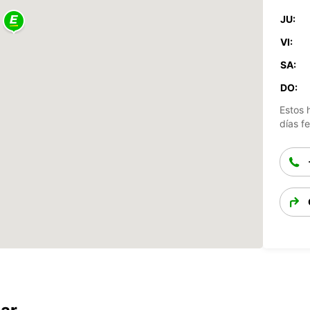
JU:
VI:
SA:
DO:
Estos 
días fe