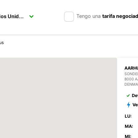
Tengo una
tarifa negocia
us
AARH
SONDER
8000 
DENMA
De
Ve
LU:
MA:
MI: