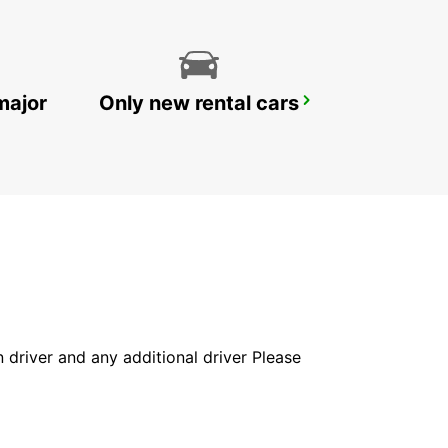
major
Only new rental cars
KOLDING
KOLDING - DENMARK
in driver and any additional driver Please