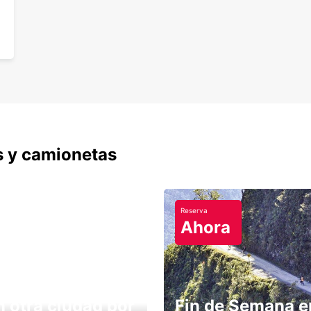
s y camionetas
Reserva
Ahora
n otra ciudad por
Fin de Semana e