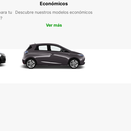
 estará encantado de ayudarte a encontrar el
Económicos
lo perfecto para tu viaje.
ara tu
Descubre nuestros modelos económicos
l?
lia variedad de vehículos disponibles
Ver más
iones de kilometraje ilimitado
nción al cliente excepcional
rva en línea fácil y rápida