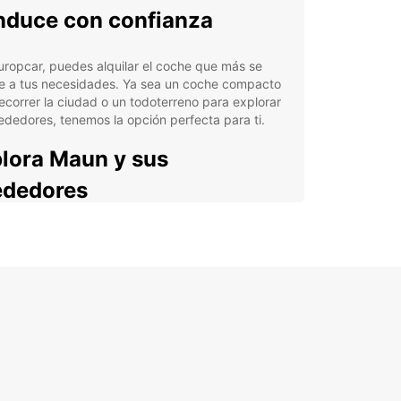
duce con confianza
ropcar, puedes alquilar el coche que más se
e a tus necesidades. Ya sea un coche compacto
ecorrer la ciudad o un todoterreno para explorar
rededores, tenemos la opción perfecta para ti.
lora Maun y sus
ededores
s conocida como la puerta de entrada al Delta
avango, una de las maravillas naturales de
. Con tu coche de Europcar, podrás explorar este
ionante entorno natural a tu propio ritmo.
erva con Europcar
a tu coche de alquiler en Maun con Europcar y
ta de la libertad de viajar a tu ritmo. Nuestro