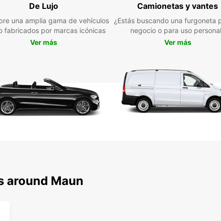
De Lujo
Camionetas y vantes
equipo
vehícu
re una amplia gama de vehículos
¿Estás buscando una furgoneta p
jo fabricados por marcas icónicas
negocio o para uso persona
Amp
Ver más
Ver más
Opc
Ate
Rese
ns around Maun