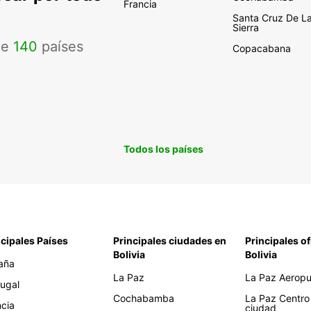
Francia
Santa Cruz De L
Sierra
de
140
países
Copacabana
Todos los países
ncipales Países
Principales ciudades en
Principales of
Bolivia
Bolivia
aña
La Paz
La Paz Aeropue
tugal
Cochabamba
La Paz Centro
ncia
ciudad