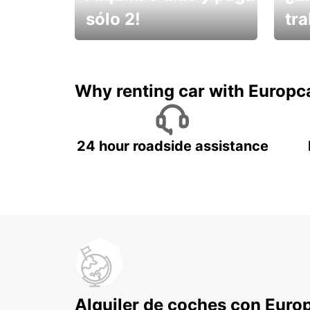
sólo 2!
tr
¡No t
Muévete por Bolivia
un ve
Why renting car with Europc
24 hour roadside assistance
Alquiler de coches con Euro