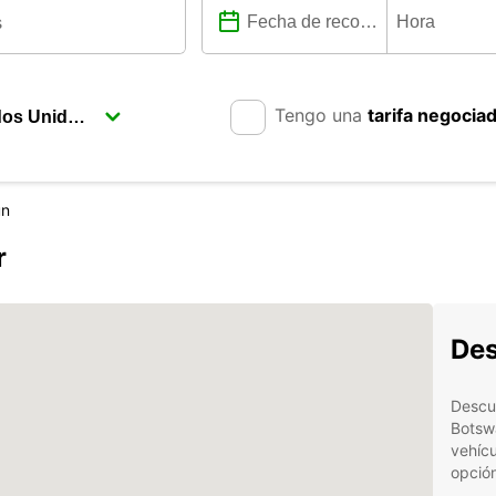
Tengo una
tarifa negocia
n
r
Des
Descub
Botsw
vehícu
opción