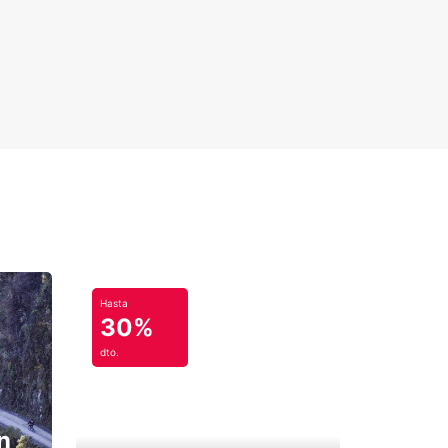
Hasta
30%
dto.
n