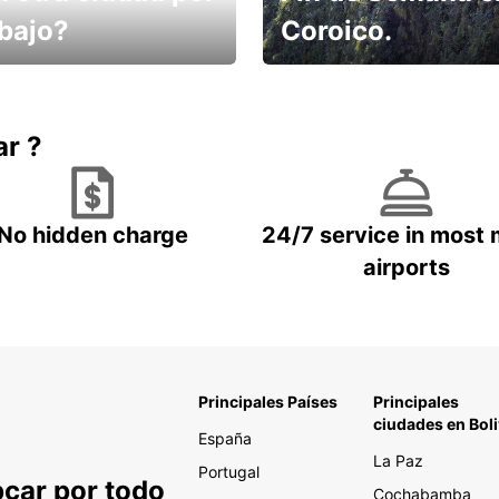
abajo?
Coroico.
omes un taxi! Alquila
Elige tu 4x4 para tu viaje.
hículo !
ar ?
No hidden charge
24/7 service in most 
airports
Principales Países
Principales
ciudades en Boli
España
La Paz
Portugal
pcar por todo
Cochabamba