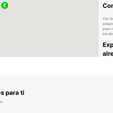
Con
Con Eu
adapt
para r
los al
Exp
alr
Maun e
del Ok
África
impres
s para ti
Res
os
Reserv
disfru