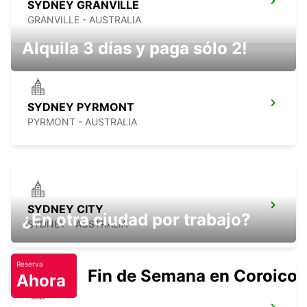
SYDNEY GRANVILLE
GRANVILLE - AUSTRALIA
Alquila 3 días y paga sólo 2!
SYDNEY PYRMONT
PYRMONT - AUSTRALIA
SYDNEY CITY
¿En otra ciudad por trabajo?
SYDNEY - AUSTRALIA
Reserva
Fin de Semana en Coroico.
Ahora