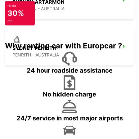
SYDNEY ARTARMON
Hasta
ARTARMON - AUSTRALIA
30%
dto.
Why renting car with Europcar ?
SYDNEY PENRITH
PENRITH - AUSTRALIA
24 hour roadside assistance
No hidden charge
24/7 service in most major airports