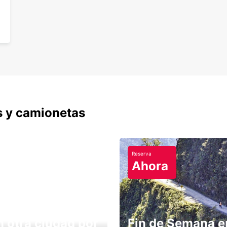
s y camionetas
Reserva
Ahora
n otra ciudad por
Fin de Semana e