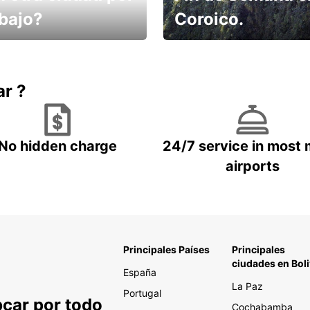
abajo?
Coroico.
omes un taxi! Alquila
Elige tu 4x4 para tu viaje.
hículo !
ar ?
No hidden charge
24/7 service in most 
airports
Principales Países
Principales
ciudades en Boli
España
La Paz
Portugal
pcar por todo
Cochabamba