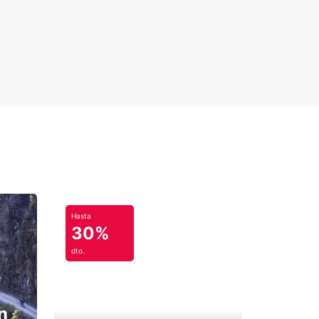
Hasta
30%
dto.
n