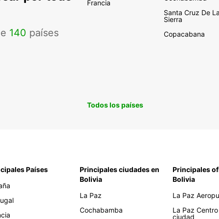
Francia
Santa Cruz De L
Sierra
de
140
países
Copacabana
Todos los países
ncipales Países
Principales ciudades en
Principales of
Bolivia
Bolivia
aña
La Paz
La Paz Aeropue
tugal
Cochabamba
La Paz Centro
ncia
ciudad