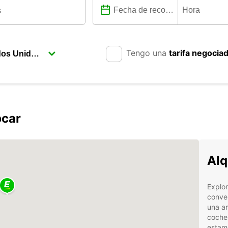
Tengo una
tarifa negocia
pcar
Alq
Explor
conven
una am
coche
estamo