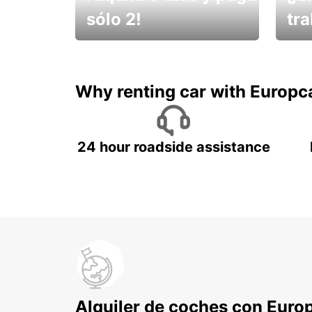
sólo 2!
tr
¡No t
Muévete por Bolivia
un ve
Why renting car with Europc
24 hour roadside assistance
Alquiler de coches con Euro