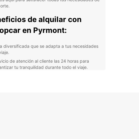
orte.
eficios de alquilar con
opcar en Pyrmont:
ta diversificada que se adapta a tus necesidades
iaje.
vicio de atención al cliente las 24 horas para
ntizar tu tranquilidad durante todo el viaje.
rtas y promociones especiales para que ahorres
tu alquiler de coche en Pyrmont.
veniencia de recoger y devolver tu vehículo en la
ncia Europcar más cercana a ti.
 que estés en Pyrmont por negocios o por placer,
uropcar puedes desplazarte con comodidad y
dad. ¡Reserva tu coche de alquiler hoy mismo y
re todo lo que esta encantadora ciudad tiene
frecerte!