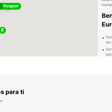
transp
Ben
Eur
Flo
de v
Ser
gara
Ofe
en 
Con
age
Ya sea
con E
s para ti
seguri
descub
os
para o