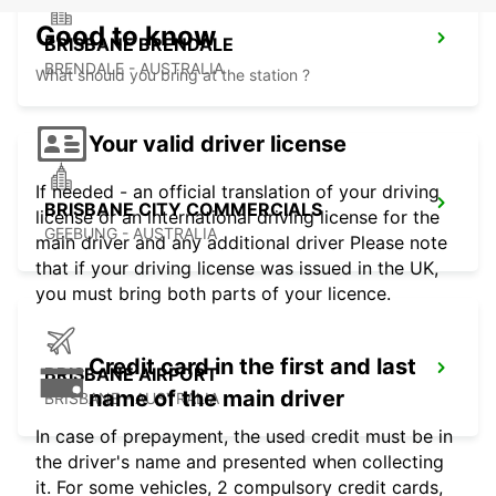
Good to know
BRISBANE BRENDALE
BRENDALE - AUSTRALIA
What should you bring at the station ?
Your valid driver license
If needed - an official translation of your driving
BRISBANE CITY COMMERCIALS
license or an international driving license for the
GEEBUNG - AUSTRALIA
main driver and any additional driver Please note
that if your driving license was issued in the UK,
you must bring both parts of your licence.
Credit card in the first and last
BRISBANE AIRPORT
name of the main driver
BRISBANE - AUSTRALIA
In case of prepayment, the used credit must be in
the driver's name and presented when collecting
it. For some vehicles, 2 compulsory credit cards,