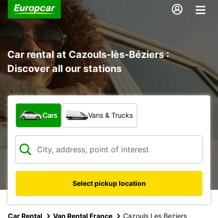
Car rental at Cazouls-lès-Béziers :
Discover all our stations
What type of vehicle?
Cars
Vans & Trucks
Select pickup location
Car Rental
Van Rental France
Cazouls Les Beziers