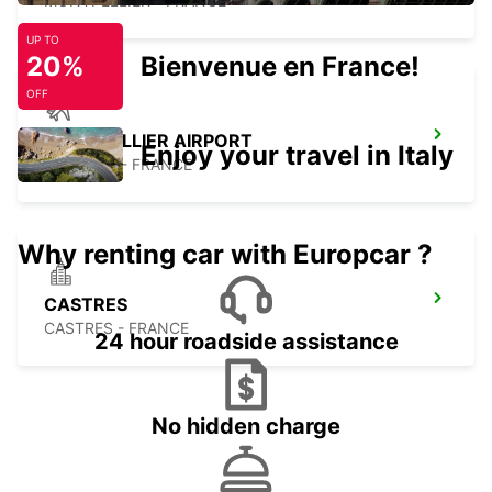
MONTPELLIER - FRANCE
UP TO
20%
Bienvenue en France!
OFF
MONTPELLIER AIRPORT
Enjoy your travel in Italy
MAUGUIO - FRANCE
Why renting car with Europcar ?
CASTRES
CASTRES - FRANCE
24 hour roadside assistance
No hidden charge