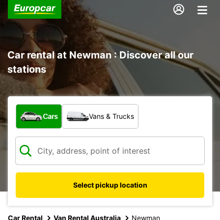
Car rental at Newman : Discover all our
stations
What type of vehicle?
Cars
Vans & Trucks
Select pickup location
Car Rental
Van Rental Australia
Newman