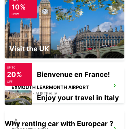
Save
KARRATHA AIRPORT
10%
KARRATHA - AUSTRALIA
NOW
ONSLOW CITY
Visit the UK
ONSLOW - AUSTRALIA
UP TO
20%
Bienvenue en France!
OFF
EXMOUTH LEARMONTH AIRPORT
EXMOUTH - AUSTRALIA
Enjoy your travel in Italy
Why renting car with Europcar ?