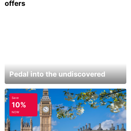
offers
Pedal into the undiscovered
Save
10%
NOW