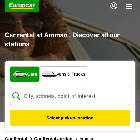
Car rental at Amman : Discover all our
stations
What type of vehicle?
Cars
Vans & Trucks
Select pickup location
Car Rental
Car Rental Jordan
Amman