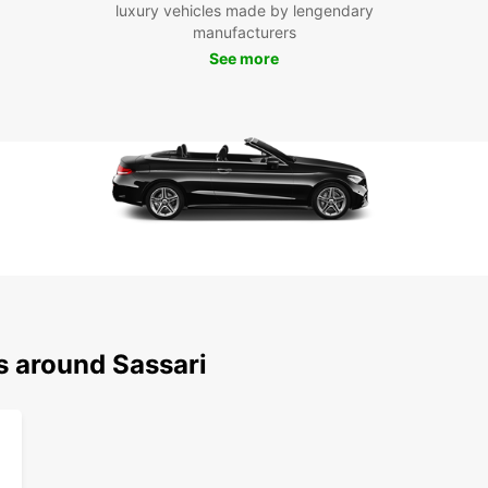
luxury vehicles made by lengendary
la ca
manufacturers
villag
See more
Rés
auj
Ne ma
unique
chez E
flotte
dépla
s around Sassari