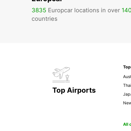
3835
Europcar locations in over
14
countries
Top
Aust
Tha
Top Airports
Jap
New
All