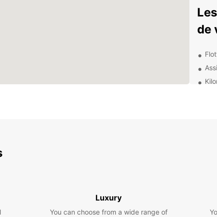
Les
de 
Flo
Ass
Kil
dép
Opt
sécu
Rése
Exp
s
env
Avec v
découv
Luxury
Profit
l
You can choose from a wide range of
Yo
visite