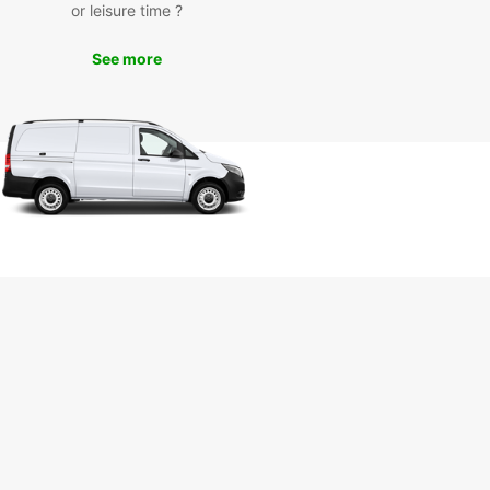
or leisure time ?
mpagne environnante ou vous rendre dans les
es pittoresques des environs.
See more
ervez votre van dès
ourd'hui
nquez pas l'occasion de vivre une expérience
 à Sassari et réservez dès maintenant votre van
uropcar. Profitez d'un service de qualité et d'une
 de véhicules adaptée à tous vos besoins de
cement.