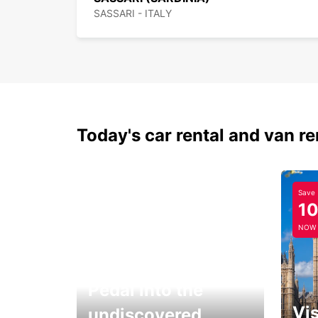
SASSARI - ITALY
Today's car rental and van re
Save
1
NOW
Pedal into the
Vis
undiscovered