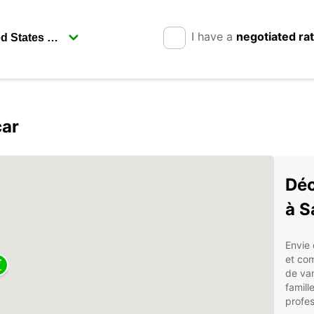
I have a
negotiated ra
car
Déc
à S
Envie 
et co
de van
famill
profes