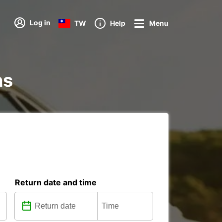
Log in
TW
Help
Menu
ns
Return date and time