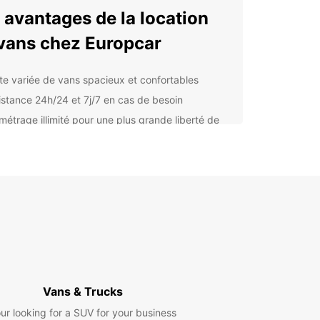
 avantages de la location
vans chez Europcar
tte variée de vans spacieux et confortables
istance 24h/24 et 7j/7 en cas de besoin
ométrage illimité pour une plus grande liberté de
lacement
ions de sièges enfants pour voyager en toute
rité en famille
rvation en ligne facile et rapide
lorez Sassari et ses
irons en toute liberté
otre van de location Europcar, partez à la
erte de Sassari et de ses trésors cachés.
Vans & Trucks
ez de la flexibilité offerte par votre véhicule pour
ur looking for a SUV for your business
r les magnifiques plages de la côte sarde, explorer