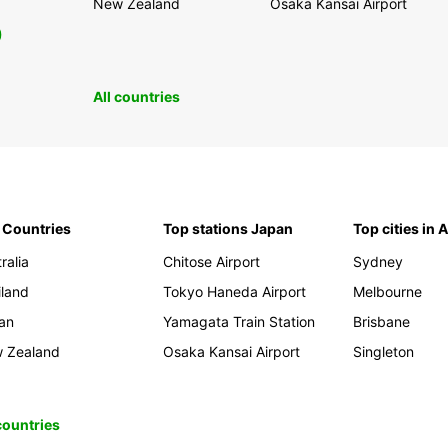
New Zealand
Osaka Kansai Airport
0
All countries
 Countries
Top stations Japan
Top cities in 
ralia
Chitose Airport
Sydney
iland
Tokyo Haneda Airport
Melbourne
an
Yamagata Train Station
Brisbane
 Zealand
Osaka Kansai Airport
Singleton
 countries