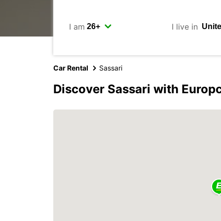
I am
I live in
Car Rental
Sassari
Discover Sassari with Europ