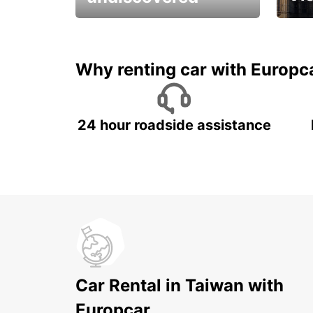
All you have to do is ride
Get s
and have fun!
unfor
Why renting car with Europc
24 hour roadside assistance
Car Rental in Taiwan with
Europcar