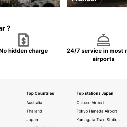
et for an
Enjoy the country with our
gettable trip!
special offer
ar ?
No hidden charge
24/7 service in most 
airports
Top Countries
Top stations Japan
Australia
Chitose Airport
Thailand
Tokyo Haneda Airport
Japan
Yamagata Train Station