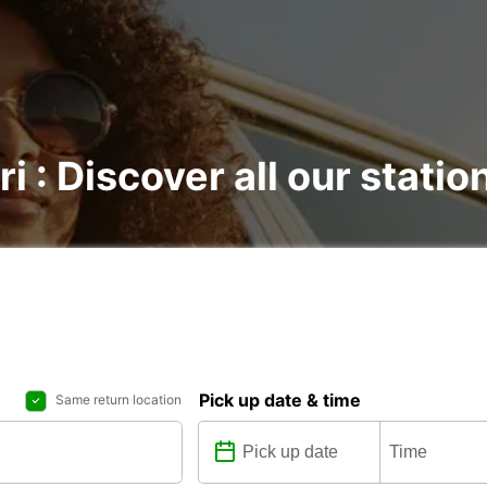
i : Discover all our statio
Pick up date & time
Same return location