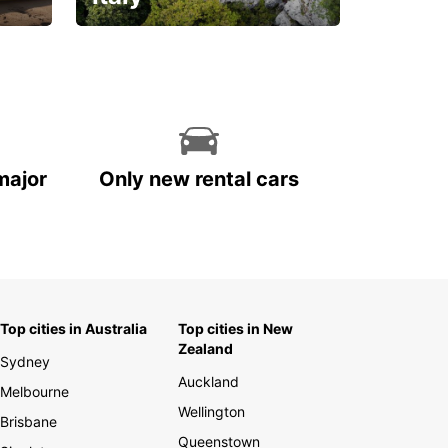
With the total peace of
mind you deserve
major
Only new rental cars
Top cities in Australia
Top cities in New
Zealand
Sydney
Auckland
Melbourne
Wellington
Brisbane
Queenstown