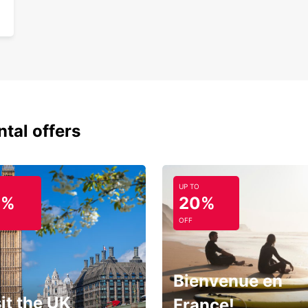
ntal offers
UP TO
0%
20%
OFF
Bienvenue en
it the UK
France!