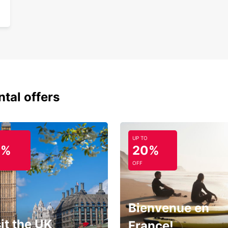
ntal offers
UP TO
0%
20%
OFF
Bienvenue en
it the UK
France!