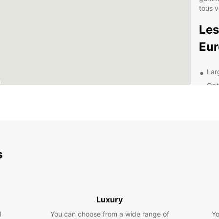
tous v
Les
Eur
Lar
Opt
Ser
Rés
Pri
Exp
s
voi
Avec u
explor
Luxury
Torine
l
You can choose from a wide range of
Yo
des at