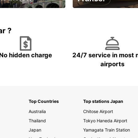
et for an
Enjoy the country with our
gettable trip!
special offer
ar ?
No hidden charge
24/7 service in most 
airports
Top Countries
Top stations Japan
Australia
Chitose Airport
Thailand
Tokyo Haneda Airport
Japan
Yamagata Train Station