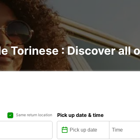
le Torinese : Discover all 
Pick up date & time
Same return location