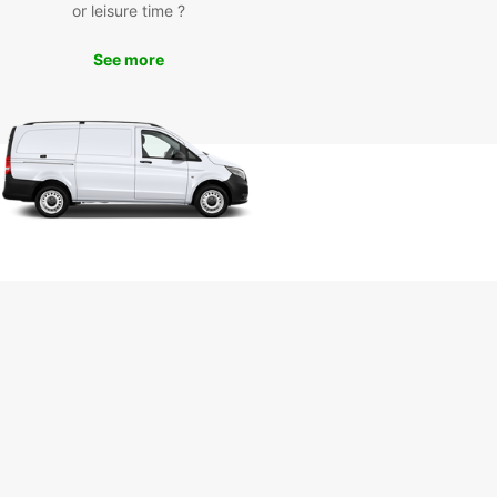
or leisure time ?
 ou simplement vous déplacer en toute liberté,
service de location de voitures vous permettra de
er pleinement de votre séjour.
See more
ervez votre voiture de
ation dès aujourd'hui
ndez plus pour réserver votre voiture de location
lle Torinese avec Europcar. Notre processus de
ation en ligne est simple et rapide, et notre
 est toujours là pour vous aider en cas de besoin.
ez de votre séjour à Caselle Torinese en toute
illité avec Europcar!