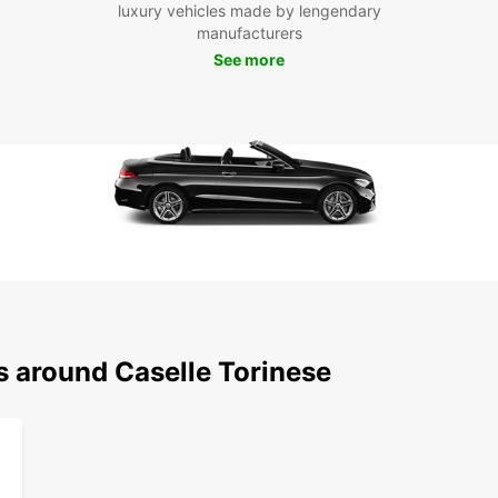
luxury vehicles made by lengendary
locale
manufacturers
notre 
profit
See more
Rés
loc
N'atte
à Case
réserv
équipe
Profit
tranqu
s around Caselle Torinese