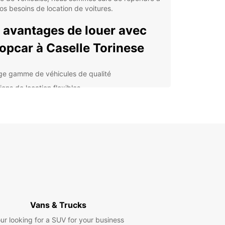
os besoins de location de voitures.
 avantages de louer avec
opcar à Caselle Torinese
ge gamme de véhicules de qualité
ions de location flexibles
vice clientèle exceptionnel
eau d'agences bien situées à Caselle Torinese
x compétitifs
lorer Caselle Torinese en
ture de location
ne voiture de location Europcar, vous pourrez
er facilement toutes les merveilles de Caselle
Vans & Trucks
se et de ses environs. Que vous souhaitiez visiter
ur looking for a SUV for your business
tractions touristiques, découvrir la gastronomie