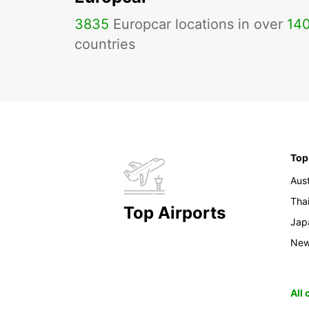
3835
Europcar locations in over
14
countries
Top
Aust
Tha
Top Airports
Jap
New
All