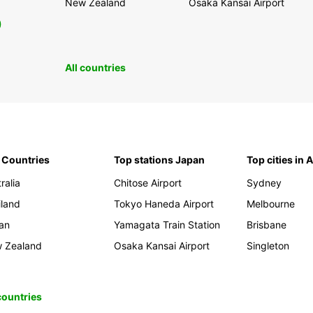
New Zealand
Osaka Kansai Airport
0
All countries
 Countries
Top stations Japan
Top cities in 
ralia
Chitose Airport
Sydney
iland
Tokyo Haneda Airport
Melbourne
an
Yamagata Train Station
Brisbane
 Zealand
Osaka Kansai Airport
Singleton
 countries