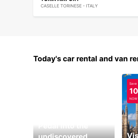
CASELLE TORINESE - ITALY
Today's car rental and van re
Save
1
NOW
Pedal into the
Vis
undiscovered