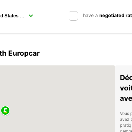
I have a
negotiated ra
ith Europcar
Déc
voi
ave
Vous p
avez b
pratiq
gamme