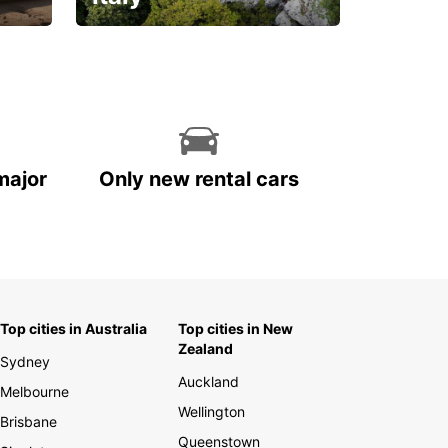
With the total peace of
mind you deserve
major
Only new rental cars
Top cities in Australia
Top cities in New
Zealand
Sydney
Auckland
Melbourne
Wellington
Brisbane
Queenstown