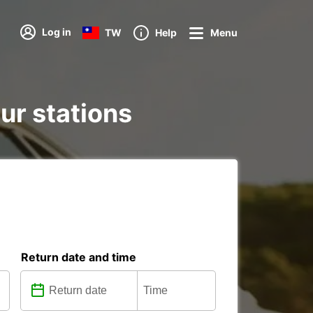
Log in
TW
Help
Menu
our stations
Return date and time