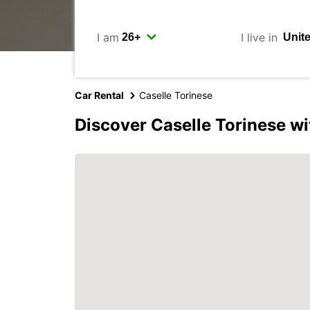
I am
I live in
Car Rental
Caselle Torinese
Discover Caselle Torinese w