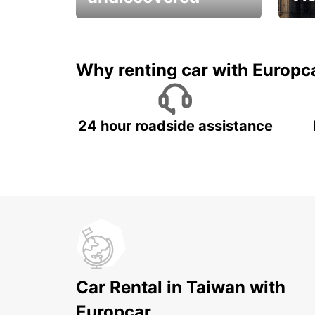
All you have to do is ride
Get s
and have fun!
unfor
Why renting car with Europc
24 hour roadside assistance
Car Rental in Taiwan with
Europcar