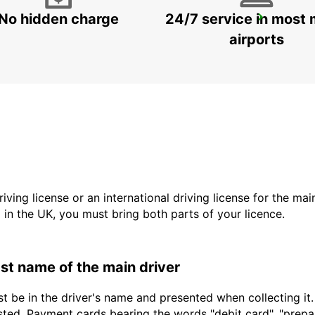
No hidden charge
24/7 service in most 
SALERNO
SALERNO - ITALY
airports
driving license or an international driving license for the ma
d in the UK, you must bring both parts of your licence.
last name of the main driver
t be in the driver's name and presented when collecting it
sted. Payment cards bearing the words "debit card", "prepaid