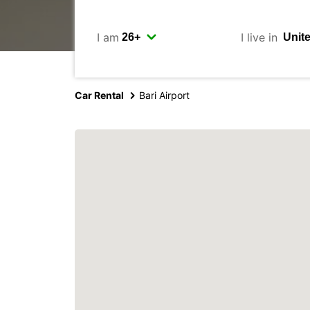
I am
I live in
Car Rental
Bari Airport