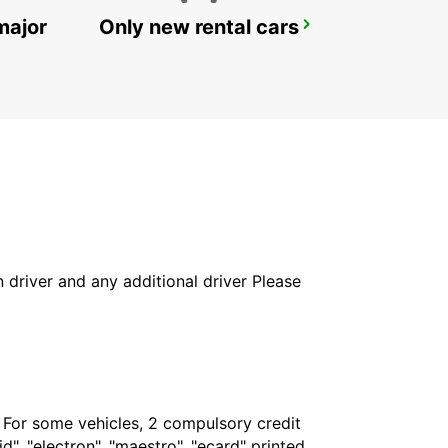
major
Only new rental cars
NOCERA INFERIORE
NOCERA INFERIORE - ITALY
in driver and any additional driver Please
. For some vehicles, 2 compulsory credit
", "electron", "maestro", "ecard" printed