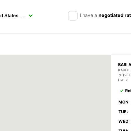
I have a
negotiated ra
BARI 
KAROL
70128 
ITALY
Re
MON:
TUE:
WED:
THU: