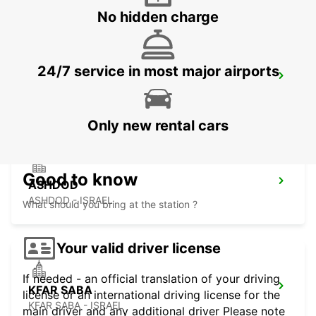
No hidden charge
24/7 service in most major airports
HERZLIYA
HERZLIYA - ISRAEL
Only new rental cars
Good to know
ASHDOD
ASHDOD - ISRAEL
What should you bring at the station ?
Your valid driver license
If needed - an official translation of your driving
KFAR SABA
license or an international driving license for the
KFAR SABA - ISRAEL
main driver and any additional driver Please note