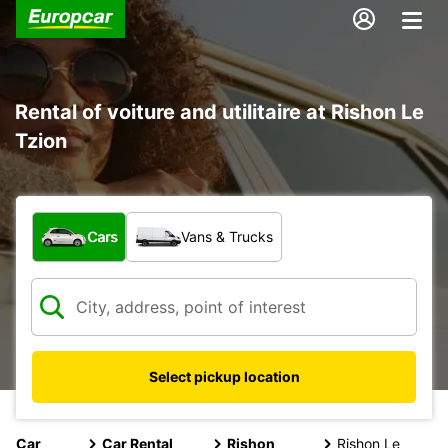
Rental of voiture and utilitaire at Rishon Le
Tzion
What type of vehicle?
Cars
Vans & Trucks
Select pickup location
Car
Car Rental
Rishon
Rishon Le