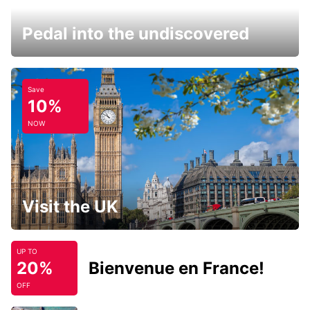
Pedal into the undiscovered
Save
10%
NOW
Visit the UK
UP TO
20%
Bienvenue en France!
OFF