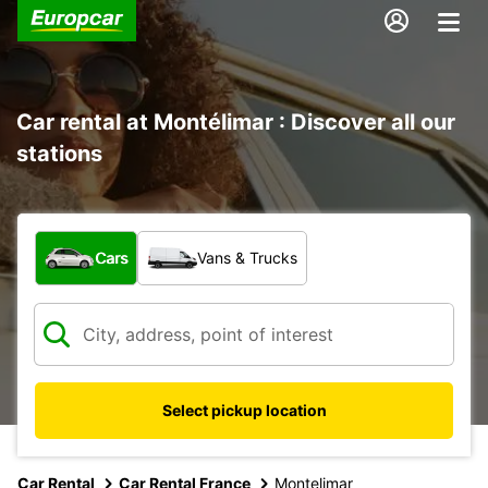
Car rental at Montélimar : Discover all our
stations
What type of vehicle?
Cars
Vans & Trucks
Select pickup location
Car Rental
Car Rental France
Montelimar