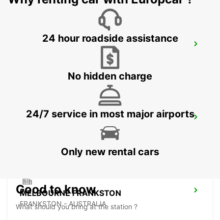
24 hour roadside assistance
HOBART CITY
HOBART - AUSTRALIA
No hidden charge
24/7 service in most major airports
HOBART AIRPORT
CAMBRIDGE - AUSTRALIA
Only new rental cars
Good to know
MELBOURNE FRANKSTON
FRANKSTON - AUSTRALIA
What should you bring at the station ?