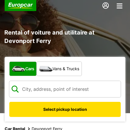
Rental of voiture and utilitaire at
Devonport Ferry
What type of vehicle?
Cars
Vans & Trucks
Select pickup location
Car Rental
Devonport Ferry