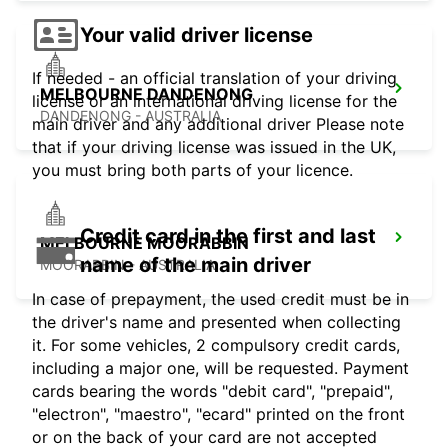
Your valid driver license
If needed - an official translation of your driving
MELBOURNE DANDENONG
license or an international driving license for the
DANDENONG - AUSTRALIA
main driver and any additional driver Please note
that if your driving license was issued in the UK,
you must bring both parts of your licence.
Credit card in the first and last
MELBOURNE MOORABBIN
name of the main driver
MOORABBIN - AUSTRALIA
In case of prepayment, the used credit must be in
the driver's name and presented when collecting
it. For some vehicles, 2 compulsory credit cards,
including a major one, will be requested. Payment
cards bearing the words "debit card", "prepaid",
"electron", "maestro", "ecard" printed on the front
or on the back of your card are not accepted