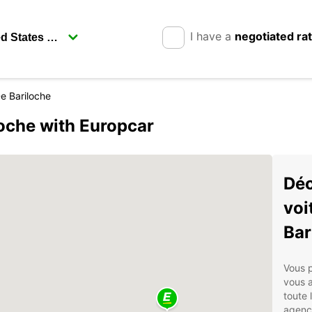
I have a
negotiated ra
e Bariloche
loche with Europcar
Déc
voi
Bar
Vous p
vous a
toute 
agence