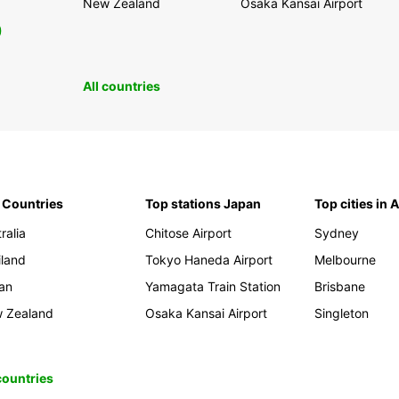
New Zealand
Osaka Kansai Airport
0
All countries
 Countries
Top stations Japan
Top cities in 
ralia
Chitose Airport
Sydney
iland
Tokyo Haneda Airport
Melbourne
an
Yamagata Train Station
Brisbane
 Zealand
Osaka Kansai Airport
Singleton
 countries