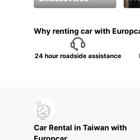
All you have to do is ride
Get s
and have fun!
unfor
Why renting car with Europc
24 hour roadside assistance
Car Rental in Taiwan with
Europcar