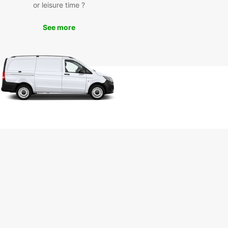
or leisure time ?
uropcar, vous pourrez explorer San Carlos de
che et ses environs en toute sérénité. Que vous
en vacances en famille, entre amis ou en voyage
See more
ires, notre équipe dévouée est là pour vous
pagner dans votre aventure.
ndez plus et réservez dès maintenant votre
e de location avec Europcar à San Carlos de
che. Profitez pleinement de votre séjour et
rez tous les trésors que cette magnifique région
ine a à vous offrir!