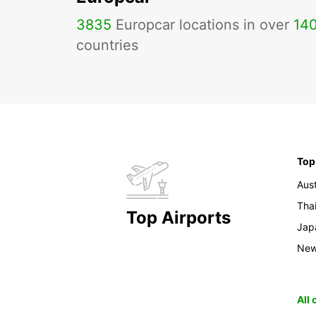
3835
Europcar locations in over
14
countries
Top
Aust
Tha
Top Airports
Jap
New
All