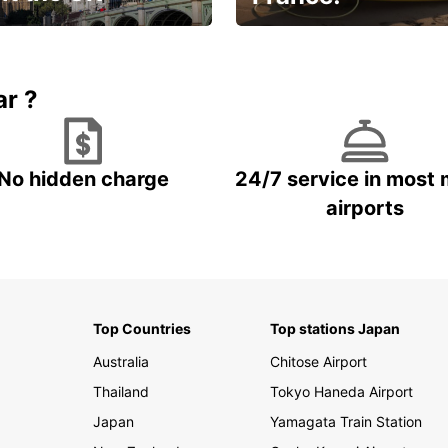
et for an
Enjoy the country with our
gettable trip!
special offer
ar ?
No hidden charge
24/7 service in most 
airports
Top Countries
Top stations Japan
Australia
Chitose Airport
Thailand
Tokyo Haneda Airport
Japan
Yamagata Train Station