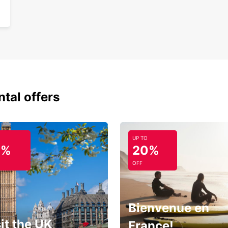
ntal offers
UP TO
0%
20%
OFF
Bienvenue en
it the UK
France!