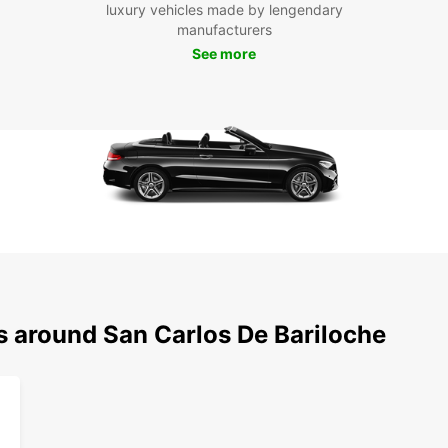
luxury vehicles made by lengendary
Avec E
manufacturers
Barilo
See more
soyez 
d'affa
accom
N'atte
voitur
Barilo
découv
argent
s around San Carlos De Bariloche