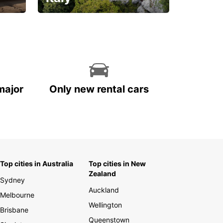
With the total peace of
mind you deserve
major
Only new rental cars
Top cities in Australia
Top cities in New
Zealand
Sydney
Auckland
Melbourne
Wellington
Brisbane
Queenstown