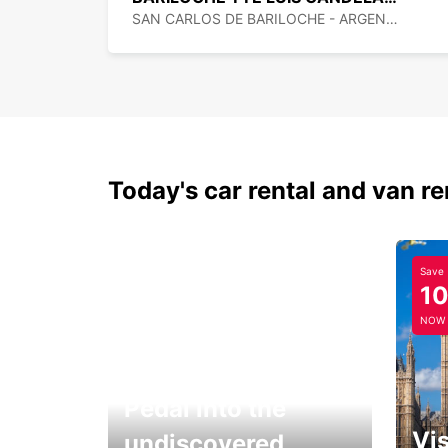
SAN CARLOS DE BARILOCHE - ARGENTINA
Today's car rental and van re
Save
1
NOW
Pedal into the
Vis
undiscovered