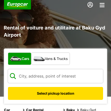
Rental of voiture and utilitaire at Baku Gyd
Airport
What type of vehicle?
Cars
Vans & Trucks
Select pickup location
Car
Car Rental
Baku
Baku Gyd