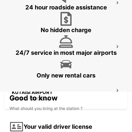
MEDJUGORJE MEET AND GREET
24 hour roadside assistance
MEDJUGORJE - BOSNIA AND HERZEGOVINA
No hidden charge
KUTAISI, CITY CENTER
24/7 service in most major airports
KUTAISI - GEORGIA
Only new rental cars
KUTAISI AIRPORT
Good to know
KUTAISI - GEORGIA
What should you bring at the station ?
Your valid driver license