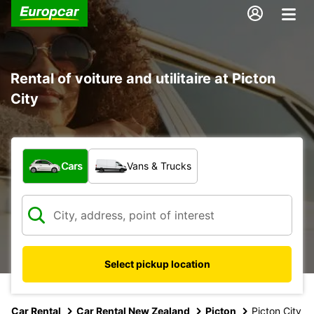
Rental of voiture and utilitaire at Picton
City
What type of vehicle?
Cars
Vans & Trucks
Select pickup location
Car Rental
Car Rental New Zealand
Picton
Picton City