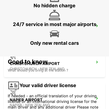
No hidden charge
24/7 service in most major airports
GREYMOUTH CITY
GREYMOUTH - NEW ZEALAND
Only new rental cars
Good to know
CHRISTCHURCH AIRPORT
CHRISTCHURCH - NEW ZEALAND
What should you bring at the station ?
Your valid driver license
If needed - an official translation of your driving
NAPIER AIRPORT
license or an international driving license for the
NAPIER - NEW ZEALAND
main driver and any additional driver Please note