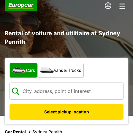
Rental of voiture and utilitaire at Sydney
Penrith
What type of vehicle?
Cars
Vans & Trucks
Select pickup location
Car Rental
Sydney Penrith