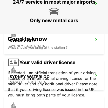
24/7 service in most major airports
SYDNEY AIRPORT
SYDNEY - AUSTRALIA
Only new rental cars
Good to know
SYDNEY CITY
SYDNEY - AUSTRALIA
What should you bring at the station ?
Your valid driver license
If needed - an official translation of your driving
SYDNEY WATERLOO
license or an international driving license for the
MASCOT - AUSTRALIA
main driver and any additional driver Please note
that if your driving license was issued in the UK,
you must bring both parts of your licence.