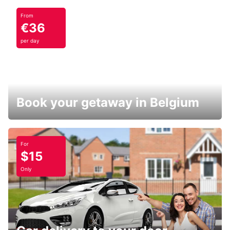
From
€36
per day
Book your getaway in Belgium
For
$15
Only