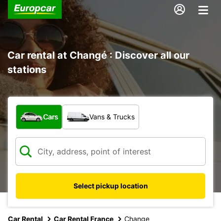
Car rental at Changé : Discover all our
stations
What type of vehicle?
Cars
Vans & Trucks
Select pickup location
Car Rental
Car Rental France
Change