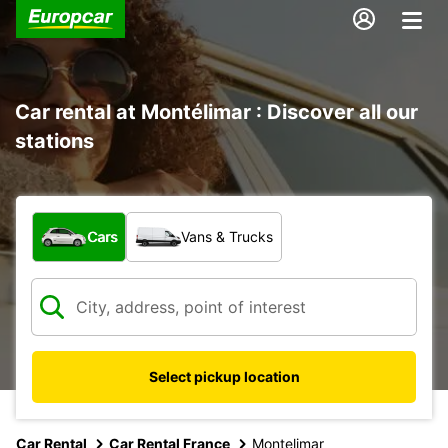
Car rental at Montélimar : Discover all our
stations
What type of vehicle?
Cars
Vans & Trucks
Select pickup location
Car Rental
Car Rental France
Montelimar