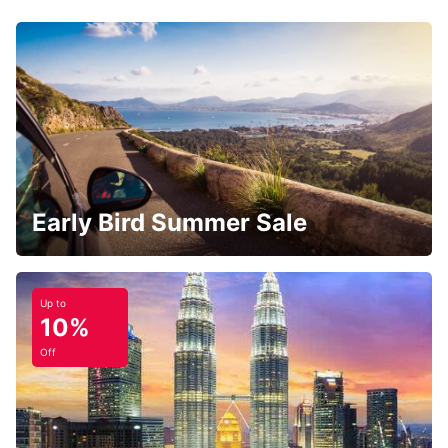
Early Bird Summer Sale
Up to
10%
Off