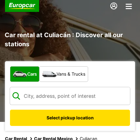
Car rental at Culiacán : Discover all our
stations
What type of vehicle?
Cars
Vans & Trucks
Select pickup location
Car Rental
Car Rental Mexico
Culiacan