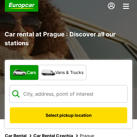
Car rental at Prague : Discover all our
stations
What type of vehicle?
Cars
Vans & Trucks
Select pickup location
Car Rental
Car Rental Czechia
Prague