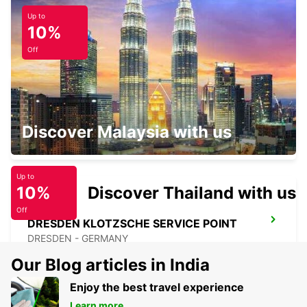
Up to
FREIBERG
10%
FREIBERG / SACHSEN - GERMANY
Off
BAUTZEN
Discover Malaysia with us
BAUTZEN - GERMANY
Up to
10%
Discover Thailand with us
Off
DRESDEN KLOTZSCHE SERVICE POINT
DRESDEN - GERMANY
Our Blog articles in India
Enjoy the best travel experience
Learn more