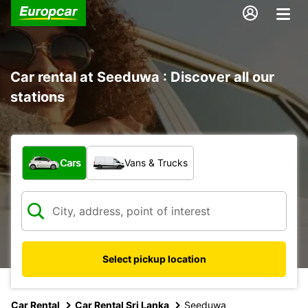
Car rental at Seeduwa : Discover all our
stations
What type of vehicle?
Cars
Vans & Trucks
Select pickup location
Car Rental
Car Rental Sri Lanka
Seeduwa