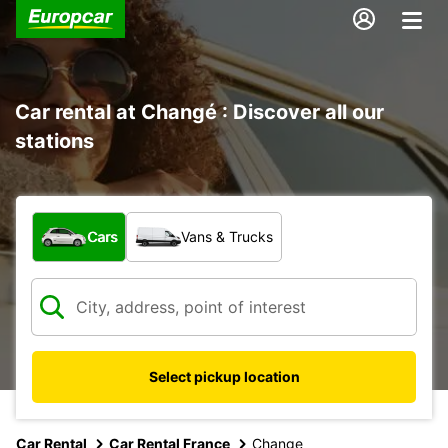
Car rental at Changé : Discover all our
stations
What type of vehicle?
Cars
Vans & Trucks
Select pickup location
Car Rental
Car Rental France
Change