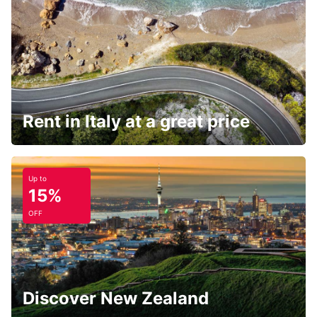
Rent in Italy at a great price
Up to
15%
OFF
Discover New Zealand