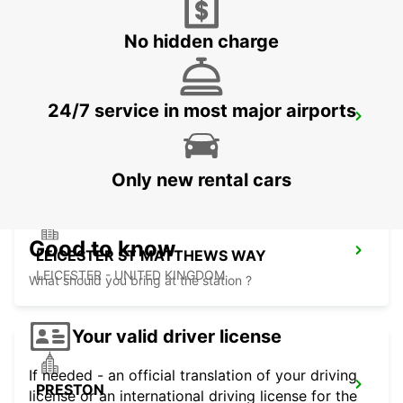
MANCHESTER - UNITED KINGDOM
No hidden charge
24/7 service in most major airports
HULL
HULL - UNITED KINGDOM
Only new rental cars
Good to know
LEICESTER ST MATTHEWS WAY
LEICESTER - UNITED KINGDOM
What should you bring at the station ?
Your valid driver license
If needed - an official translation of your driving
PRESTON
license or an international driving license for the