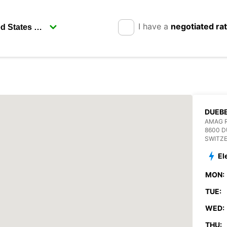
I have a
negotiated ra
DUEB
AMAG R
8600 
SWITZ
El
MON:
TUE:
WED:
THU: