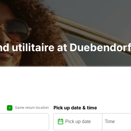
and utilitaire at Duebendo
Pick up date & time
Same return location