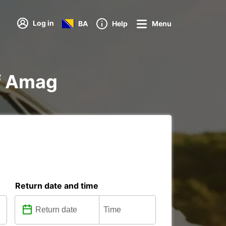
Log in
BA
Help
Menu
rf Amag
Return date and time