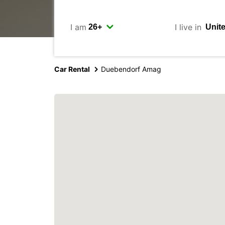
I am
I live in
Car Rental
Duebendorf Amag