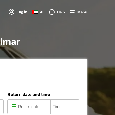
Log in
AE
Help
Menu
elmar
Return date and time