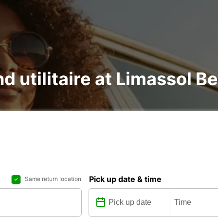
nd utilitaire at Limassol B
Pick up date & time
Same return location