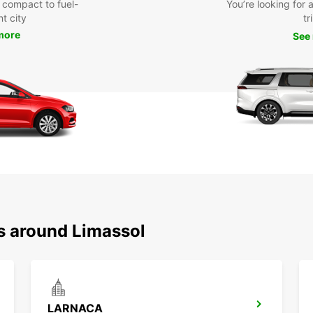
 compact to fuel-
You’re looking for 
nt city
tr
more
See
ns around Limassol
LARNACA