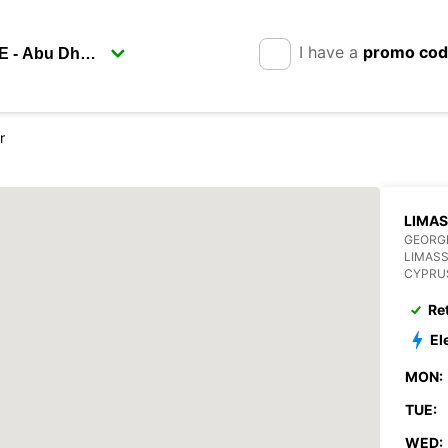
I have a
promo co
r
LIMA
GEORGI
LIMAS
CYPRU
Re
El
MON:
TUE:
WED: