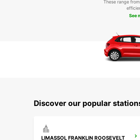
These range from
efficie
See 
Discover our popular statio
LIMASSOL FRANKLIN ROOSEVELT