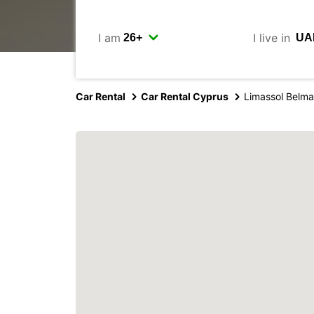
I am
I live in
Car Rental
Car Rental Cyprus
Limassol Belma