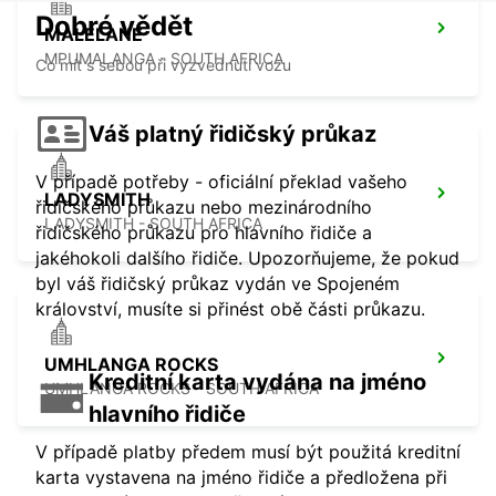
Dobré vědět
MALELANE
MPUMALANGA - SOUTH AFRICA
Co mít s sebou při vyzvednutí vozu
Váš platný řidičský průkaz
V případě potřeby - oficiální překlad vašeho
LADYSMITH
řidičského průkazu nebo mezinárodního
LADYSMITH - SOUTH AFRICA
řidičského průkazu pro hlavního řidiče a
jakéhokoli dalšího řidiče. Upozorňujeme, že pokud
byl váš řidičský průkaz vydán ve Spojeném
království, musíte si přinést obě části průkazu.
UMHLANGA ROCKS
Kreditní karta vydána na jméno
UMHLANGA ROCKS - SOUTH AFRICA
hlavního řidiče
V případě platby předem musí být použitá kreditní
karta vystavena na jméno řidiče a předložena při