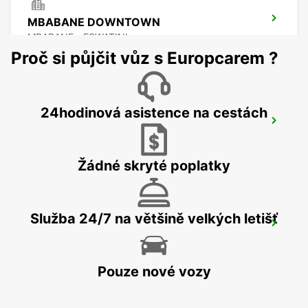
MBABANE DOWNTOWN
MBABANE - ESWATINI
Proč si půjčit vůz s Europcarem ?
24hodinová asistence na cestách
NEWCASTLE
NEWCASTLE - SOUTH AFRICA
Žádné skryté poplatky
Služba 24/7 na většině velkých letišť
DURBAN AIRPORT
DURBAN - SOUTH AFRICA
Pouze nové vozy