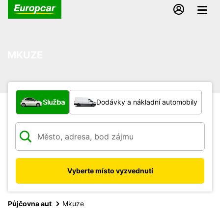
MKUZE
Jaký typ vozidla?
Služba
Dodávky a nákladní automobily
Vyberte místo vyzvednutí
Půjčovna aut
Mkuze