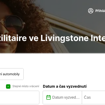
Přihl
tilitaire ve Livingstone In
í automobily
Datum a čas vyzvednutí
Stejné místo vrácení