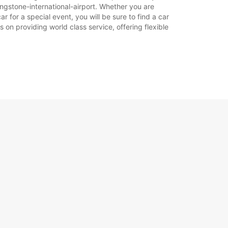
ingstone-international-airport. Whether you are
ar for a special event, you will be sure to find a car
 on providing world class service, offering flexible
+260 (212) 627800
Itinerář