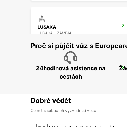
LUSAKA
LUSAKA - ZAMBIA
Proč si půjčit vůz s Europca
24hodinová asistence na
Žá
LUSAKA
LUSAKA - ZAMBIA
cestách
Dobré vědět
Co mít s sebou při vyzvednutí vozu