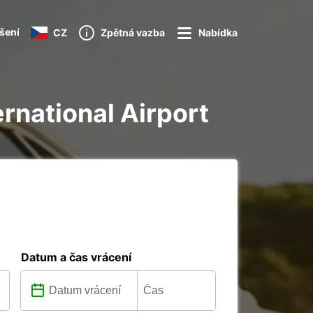
ášení
CZ
Zpětná vazba
Nabídka
ternational Airport
Datum a čas vrácení