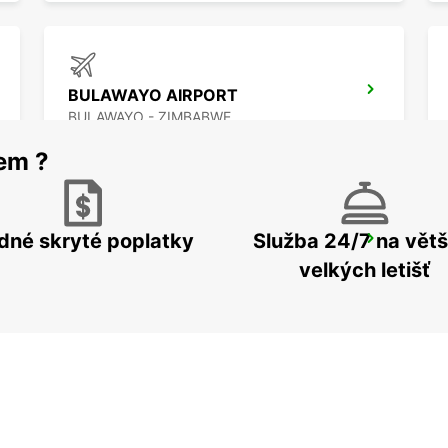
BULAWAYO AIRPORT
BULAWAYO - ZIMBABWE
rem ?
dné skryté poplatky
Služba 24/7 na větš
FRANCISTOWN AIRPORT
FRANCISTOWN - BOTSWANA
velkých letišť