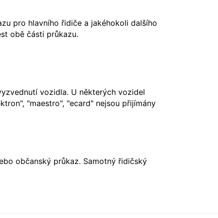
u pro hlavního řidiče a jakéhokoli dalšího
st obě části průkazu.
vyzvednutí vozidla. U některých vozidel
ktron", "maestro", "ecard" nejsou přijímány
nebo občanský průkaz. Samotný řidičský