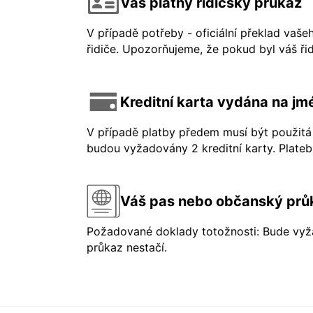
Váš platný řidičský průkaz
V případě potřeby - oficiální překlad vaše
řidiče. Upozorňujeme, že pokud byl váš řid
Kreditní karta vydána na jmé
V případě platby předem musí být použitá 
budou vyžadovány 2 kreditní karty. Platebn
Váš pas nebo občanský prů
Požadované doklady totožnosti: Bude vyža
průkaz nestačí.