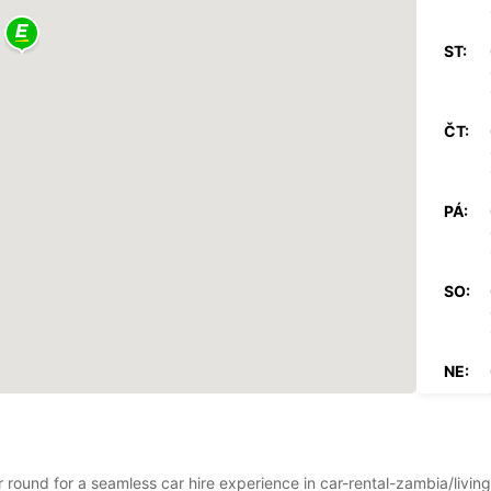
ST:
ČT:
PÁ:
SO:
NE:
*S pří
Tato o
r round for a seamless car hire experience in car-rental-zambia/living