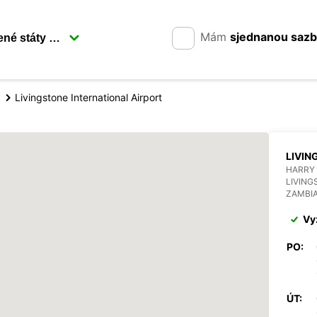
Mám
sjednanou saz
Livingstone International Airport
LIVIN
HARRY
LIVING
ZAMBI
Vy
PO:
ÚT: