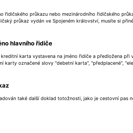
ho řidičského průkazu nebo mezinárodního řidičského průkaz
ičský průkaz vydán ve Spojeném království, musíte si přiné
no hlavního řidiče
kreditní karta vystavena na jméno řidiče a předložena při 
í karty označené slovy "debetní karta", "předplacené", "ele
kaz
dován také další doklad totožnosti, jako je cestovní pas 