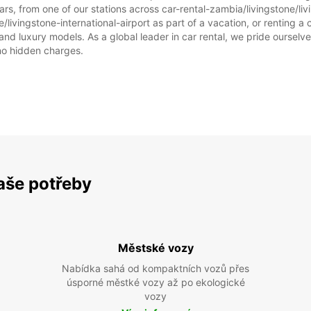
lišit.
s, from one of our stations across car-rental-zambia/livingstone/liv
e/livingstone-international-airport as part of a vacation, or renting a c
d luxury models. As a global leader in car rental, we pride ourselves
 no hidden charges.
vaše potřeby
Městské vozy
Nabídka sahá od kompaktních vozů přes
úsporné městké vozy až po ekologické
vozy