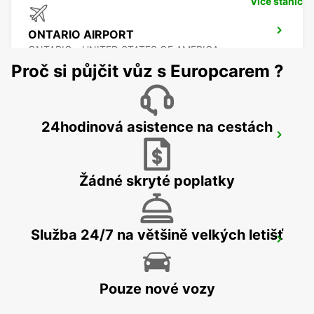
Více stanic
ONTARIO AIRPORT
ONTARIO - UNITED STATES OF AMERICA
Proč si půjčit vůz s Europcarem ?
24hodinová asistence na cestách
BURBANK AIRPORT
BURBANK - UNITED STATES OF AMERICA
Žádné skryté poplatky
Služba 24/7 na většině velkých letišť
SAN JOSE AIRPORT
SAN JOSE - UNITED STATES OF AMERICA
Pouze nové vozy