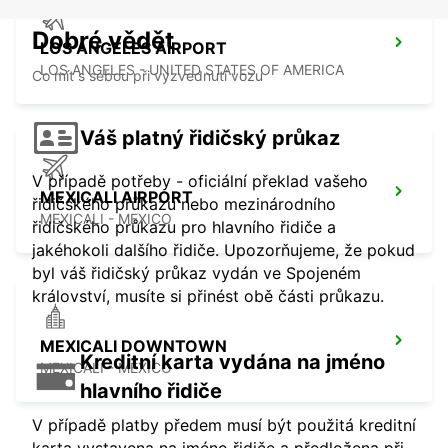
Dobré vědět
LOS ANGELES AIRPORT
LOS ANGELES - UNITED STATES OF AMERICA
Co mít s sebou při vyzvednutí vozu
Váš platný řidičský průkaz
V případě potřeby - oficiální překlad vašeho
MEXICALI AIRPORT
řidičského průkazu nebo mezinárodního
MEXICALI - MEXICO
řidičského průkazu pro hlavního řidiče a
jakéhokoli dalšího řidiče. Upozorňujeme, že pokud
byl váš řidičský průkaz vydán ve Spojeném
království, musíte si přinést obě části průkazu.
MEXICALI DOWNTOWN
Kreditní karta vydána na jméno
MEXICALI - MEXICO
hlavního řidiče
V případě platby předem musí být použitá kreditní