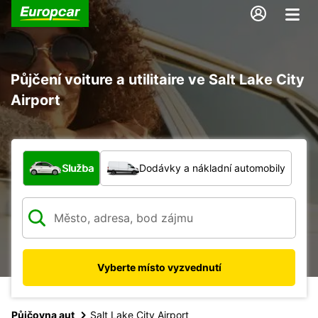
Půjčení voiture a utilitaire ve Salt Lake City
Airport
Jaký typ vozidla?
Služba
Dodávky a nákladní automobily
Vyberte místo vyzvednutí
Půjčovna aut
Salt Lake City Airport