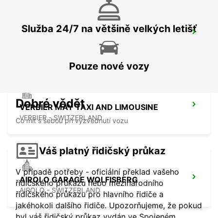
Služba 24/7 na většině velkých letišť
THUN AMAG
THUN - SWITZERLAND
Pouze nové vozy
Dobré vědět
VERBIER MAY TAXI AND LIMOUSINE
VERBIER - SWITZERLAND
Co mít s sebou při vyzvednutí vozu
Váš platný řidičský průkaz
V případě potřeby - oficiální překlad vašeho
AIROLO GARAGE WOLFISBERG
řidičského průkazu nebo mezinárodního
AIROLO - SWITZERLAND
řidičského průkazu pro hlavního řidiče a
jakéhokoli dalšího řidiče. Upozorňujeme, že pokud
byl váš řidičský průkaz vydán ve Spojeném