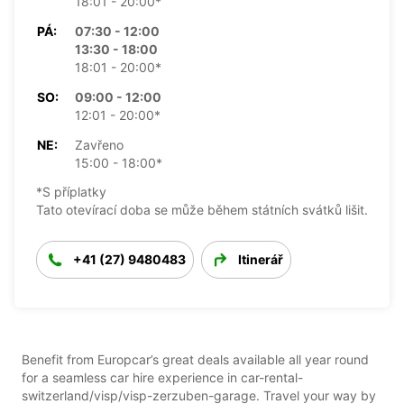
18:01 - 20:00*
PÁ:
07:30 - 12:00
13:30 - 18:00
18:01 - 20:00*
SO:
09:00 - 12:00
12:01 - 20:00*
NE:
Zavřeno
15:00 - 18:00*
*S příplatky
Tato otevírací doba se může během státních svátků lišit.
+41 (27) 9480483
Itinerář
Benefit from Europcar’s great deals available all year round
for a seamless car hire experience in car-rental-
switzerland/visp/visp-zerzuben-garage. Travel your way by