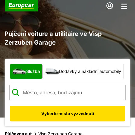
Půjčení voiture a utilitaire ve Visp
Zerzuben Garage
Jaký typ vozidla?
Služba
Dodávky a nákladní automobily
Vyberte místo vyzvednutí
Půjčovna aut
Visp Zerzuben Garage