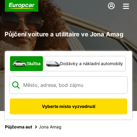
Půjčení voiture a utilitaire ve Jona Amag
Jaký typ vozidla?
Služba
Dodávky a nákladní automobily
Vyberte místo vyzvednutí
Půjčovna aut
Jona Amag