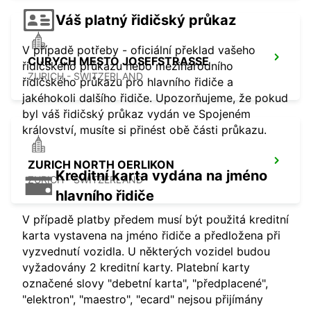
Váš platný řidičský průkaz
V případě potřeby - oficiální překlad vašeho
CURYCH MESTO JOSEFSTRASSE
řidičského průkazu nebo mezinárodního
ZURICH - SWITZERLAND
řidičského průkazu pro hlavního řidiče a
jakéhokoli dalšího řidiče. Upozorňujeme, že pokud
byl váš řidičský průkaz vydán ve Spojeném
království, musíte si přinést obě části průkazu.
ZURICH NORTH OERLIKON
Kreditní karta vydána na jméno
ZURICH - SWITZERLAND
hlavního řidiče
V případě platby předem musí být použitá kreditní
karta vystavena na jméno řidiče a předložena při
vyzvednutí vozidla. U některých vozidel budou
vyžadovány 2 kreditní karty. Platební karty
označené slovy "debetní karta", "předplacené",
"elektron", "maestro", "ecard" nejsou přijímány