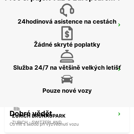
24hodinová asistence na cestách
ZURICH ZENTRUM ETH ONLY ETH
ZURICH - SWITZERLAND
Žádné skryté poplatky
Služba 24/7 na většině velkých letišť
CHAM ZUG AMAG
CHAM - SWITZERLAND
Pouze nové vozy
Dobré vědět
ZURICH BRUNAUPARK
ZURICH - SWITZERLAND
Co mít s sebou při vyzvednutí vozu