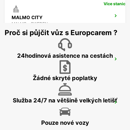
Více stanic
MALMO CITY
MALMO - SWEDEN
Proč si půjčit vůz s Europcarem ?
24hodinová asistence na cestách
LUND
LUND - SWEDEN
Žádné skryté poplatky
Služba 24/7 na většině velkých letišť
KODAN MEZINÁRODNÍ LETIŠTE
COPENHAGEN - DENMARK
Pouze nové vozy