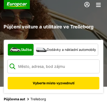
Půjčení voiture a utilitaire ve Trelleborg
Jaký typ vozidla?
Služba
Dodávky a nákladní automobily
Vyberte místo vyzvednutí
Půjčovna aut
Trelleborg