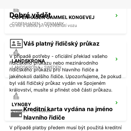
Dobré vědět
COPENHAGEN GAMMEL KONGEVEJ
COPENHAGEN - DENMARK
Co mít s sebou při vyzvednutí vozu
Váš platný řidičský průkaz
V případě potřeby - oficiální překlad vašeho
LANDSKRONA
řidičského průkazu nebo mezinárodního
LANDSKRONA - SWEDEN
řidičského průkazu pro hlavního řidiče a
jakéhokoli dalšího řidiče. Upozorňujeme, že pokud
byl váš řidičský průkaz vydán ve Spojeném
království, musíte si přinést obě části průkazu.
LYNGBY
Kreditní karta vydána na jméno
LYNGBY - DENMARK
hlavního řidiče
V případě platby předem musí být použitá kreditní