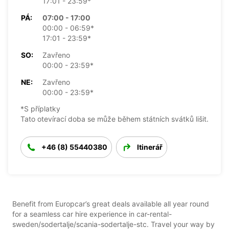
17:01 - 23:59*
PÁ:
07:00 - 17:00
00:00 - 06:59*
17:01 - 23:59*
SO:
Zavřeno
00:00 - 23:59*
NE:
Zavřeno
00:00 - 23:59*
*S příplatky
Tato otevírací doba se může během státních svátků lišit.
+46 (8) 55440380
Itinerář
Benefit from Europcar’s great deals available all year round
for a seamless car hire experience in car-rental-
sweden/sodertalje/scania-sodertalje-stc. Travel your way by