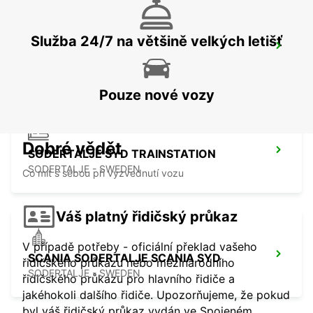
Služba 24/7 na většině velkých letišť
SCANIA SODERTALJE BYGGNAD 270
SODERTALJE - SWEDEN
Pouze nové vozy
Dobré vědět
SODERTALJE SYD TRAINSTATION
SODERTALJE - SWEDEN
Co mít s sebou při vyzvednutí vozu
Váš platný řidičský průkaz
V případě potřeby - oficiální překlad vašeho
SCANIA SODERTALJE SCANIA SYD
řidičského průkazu nebo mezinárodního
SODERTALJE - SWEDEN
řidičského průkazu pro hlavního řidiče a
jakéhokoli dalšího řidiče. Upozorňujeme, že pokud
byl váš řidičský průkaz vydán ve Spojeném