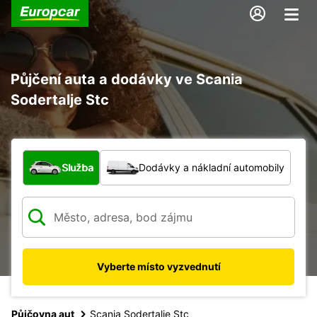
Půjčení auta a dodávky ve Scania
Sodertalje Stc
Jaký typ vozidla?
Služba
Dodávky a nákladní automobily
Vyberte místo vyzvednutí
Půjčovna aut
Scania Sodertalje Stc