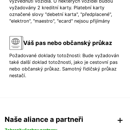
vyzvednutí vozidla. U některých vozidel budou
vyžadovány 2 kreditní karty. Platební karty
označené slovy "debetní karta", "předplacené",
"elektron", "maestro", "ecard" nejsou přijímány
Váš pas nebo občanský průkaz
Požadované doklady totožnosti: Bude vyžadován
také další doklad totožnosti, jako je cestovní pas
nebo občanský průkaz. Samotný řidičský průkaz
nestačí.
Naše aliance a partneři
Zobrazit všechny partnery