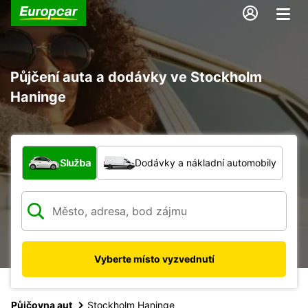
Půjčení auta a dodávky ve Stockholm
Haninge
Jaký typ vozidla?
Služba
Dodávky a nákladní automobily
Vyberte místo vyzvednutí
Půjčovna aut
Stockholm Haninge