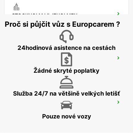
STOCKHOLM LILJEHOLMEN
STOCKHOLM - SWEDEN
Proč si půjčit vůz s Europcarem ?
24hodinová asistence na cestách
SMISTA
SEGELTORP - SWEDEN
Žádné skryté poplatky
Služba 24/7 na většině velkých letišť
STOCKHOLM CITY
STOCKHOLM - SWEDEN
Pouze nové vozy