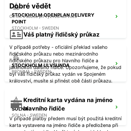
Dobré vědět
STOCKHOLM ODENPLAN DELIVERY
Co mít s sebou při vyzvednutí vozu
POINT
STOCKHOLM - SWEDEN
Váš platný řidičský průkaz
V případě potřeby - oficiální překlad vašeho
řidičského průkazu nebo mezinárodního
řidičského průkazu pro hlavního řidiče a
STOCKHOLM ULVSUNDA
jakéhokoli dalšího řidiče. Upozorňujeme, že pokud
BROMMA - SWEDEN
byl váš řidičský průkaz vydán ve Spojeném
království, musíte si přinést obě části průkazu.
Kreditní karta vydána na jméno
hlavního řidiče
SOLNA
SOLNA - SWEDEN
V případě platby předem musí být použitá kreditní
karta vystavena na jméno řidiče a předložena při