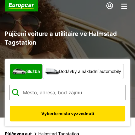
Půjčení voiture a utilitaire ve Halmstad
Tagstation
Jaký typ vozidla?
Služba
Dodávky a nákladní automobily
Vyberte místo vyzvednutí
Půjčovna aut
Halmstad Tagstation