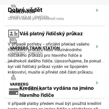
Dobré vědět
ANGELHOLM
ANGELHOLM - SWEDEN
Co mít s sebou při vyzvednutí vozu
Váš platný řidičský průkaz
V případě potřeby - oficiální překlad vašeho
VARBERG TRAIN STATION
řidičského průkazu nebo mezinárodního
VARBERG - SWEDEN
řidičského průkazu pro hlavního řidiče a
jakéhokoli dalšího řidiče. Upozorňujeme, že pokud
byl váš řidičský průkaz vydán ve Spojeném
království, musíte si přinést obě části průkazu.
VARBERG
Kreditní karta vydána na jméno
VARBERG - SWEDEN
hlavního řidiče
V případě platby předem musí být použitá kreditní