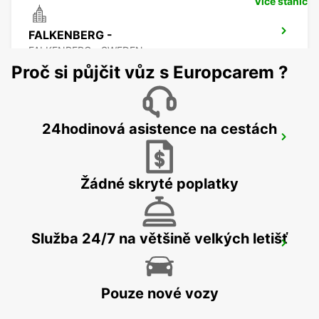
Více stanic
FALKENBERG -
FALKENBERG - SWEDEN
Proč si půjčit vůz s Europcarem ?
24hodinová asistence na cestách
FALKENBERG TRAIN STATION
FALKENBERG - SWEDEN
Žádné skryté poplatky
Služba 24/7 na většině velkých letišť
ANGELHOLM LETIŠTĚ
ANGELHOLM - SWEDEN
Pouze nové vozy