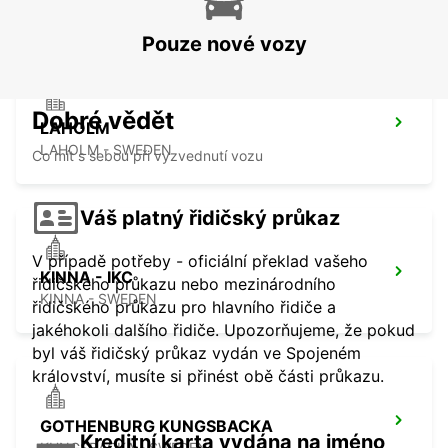
HALMSTAD - SWEDEN
Pouze nové vozy
Dobré vědět
LAHOLM
LAHOLM - SWEDEN
Co mít s sebou při vyzvednutí vozu
Váš platný řidičský průkaz
V případě potřeby - oficiální překlad vašeho
KINNA - IKC
řidičského průkazu nebo mezinárodního
KINNA - SWEDEN
řidičského průkazu pro hlavního řidiče a
jakéhokoli dalšího řidiče. Upozorňujeme, že pokud
byl váš řidičský průkaz vydán ve Spojeném
království, musíte si přinést obě části průkazu.
GOTHENBURG KUNGSBACKA
Kreditní karta vydána na jméno
KUNGSBACKA - SWEDEN