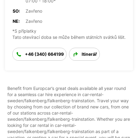
07:00 - 18:00*
SO:
Zavřeno
NE:
Zavřeno
*S příplatky
Tato otevírací doba se může během státních svátků lišit.
+46 (340) 664199
Itinerář
Benefit from Europcar’s great deals available all year round
for a seamless car hire experience in car-rental-
sweden/falkenberg/falkenberg-trainstation. Travel your way
by choosing from our collection of brand new cars, from one
of our stations across car-rental-
sweden/falkenberg/falkenberg-trainstation. Whether you are
looking for car rental in car-rental-
sweden/falkenberg/falkenberg-trainstation as part of a
vacation, or renting a car for a special event, you will be sure