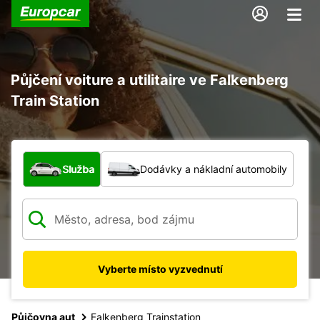
Půjčení voiture a utilitaire ve Falkenberg
Train Station
Jaký typ vozidla?
Služba
Dodávky a nákladní automobily
Vyberte místo vyzvednutí
Půjčovna aut
Falkenberg Trainstation